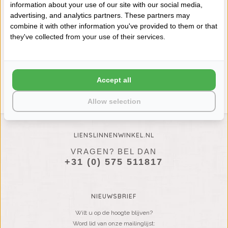
information about your use of our site with our social media,
advertising, and analytics partners. These partners may
combine it with other information you've provided to them or that
ABYSS HABIDECOR POUSADA
ABYSS HABIDECOR DOUBLE
they've collected from your use of their services.
SLIPPERS GRIS (920), 300
BADMATTEN GRIS (920), 1200
GRAM PER M²
GRAM PER M², VANAF
€63,00
€85,00
Accept all
Allow selection
LIENSLINNENWINKEL.NL
VRAGEN? BEL DAN
+31 (0) 575 511817
NIEUWSBRIEF
Wilt u op de hoogte blijven?
Word lid van onze mailinglijst: