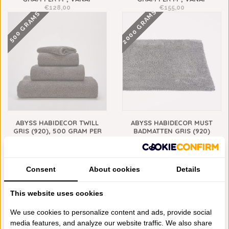
€128,00
€155,00
2000 GRAMS
500 GRAMS
ABYSS HABIDECOR TWILL
ABYSS HABIDECOR MUST
GRIS (920), 500 GRAM PER
BADMATTEN GRIS (920)
M², VANAF
ZONDER KADER, 2000 GRAM
PER M², VANAF
€14,00
1200 GRAMS
€248,00
NIEUW!
Consent
About cookies
Details
This website uses cookies
We use cookies to personalize content and ads, provide social
media features, and analyze our website traffic. We also share