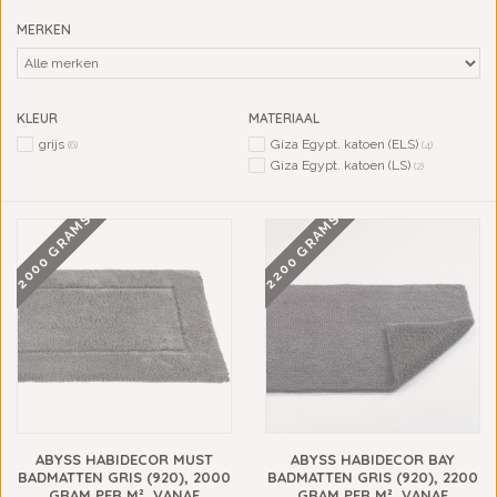
MERKEN
KLEUR
MATERIAAL
grijs
Giza Egypt. katoen (ELS)
(6)
(4)
Giza Egypt. katoen (LS)
(2)
2000 GRAMS
2200 GRAMS
ABYSS HABIDECOR MUST
ABYSS HABIDECOR BAY
BADMATTEN GRIS (920), 2000
BADMATTEN GRIS (920), 2200
GRAM PER M², VANAF
GRAM PER M², VANAF