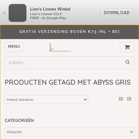
LiensLinnenwinkel.nl
Lien's Linnen Winkel
DOWNLOAD
DOWNLOAD
×
×
Lien's Linnen V.O.F.
Lien's Linnen V.O.F.
FREE - In Google Play
FREE - In Google Play
GRATIS VERZENDING BOVEN €75 (NL + BE)
MENU
PRODUCTEN GETAGD MET ABYSS GRIS
CATEGORIEËN