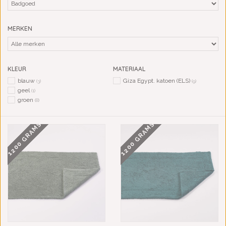
MERKEN
KLEUR
MATERIAAL
blauw
Giza Egypt. katoen (ELS)
(3)
(9)
geel
(1)
groen
(8)
1200 GRAMS
1200 GRAMS