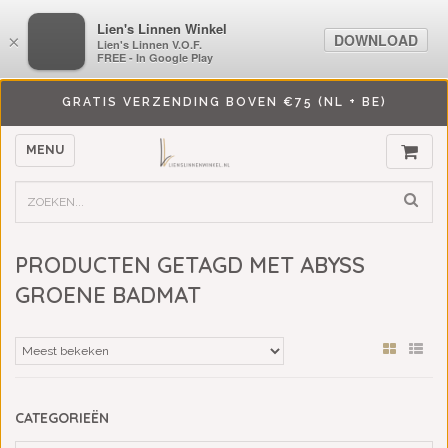
LiensLinnenwinkel.nl
Lien's Linnen Winkel
DOWNLOAD
DOWNLOAD
×
×
Lien's Linnen V.O.F.
Lien's Linnen V.O.F.
FREE - In Google Play
FREE - In Google Play
GRATIS VERZENDING BOVEN €75 (NL + BE)
MENU
PRODUCTEN GETAGD MET ABYSS
GROENE BADMAT
CATEGORIEËN