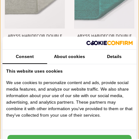
ABYSS HABIDECOR DOUBLE
ABYSS HABIDECOR DOUBLE
BADMATTEN LAUREL (277),
BADMATTEN BRITISH GREEN
1200 GRAM PER M², VANAF
(298), 1200 GRAM PER M²,
VANAF
€85,00
1200 GRAMS
1200 GRAMS
€85,00
Consent
About cookies
Details
This website uses cookies
We use cookies to personalize content and ads, provide social
media features, and analyze our website traffic. We also share
information about your use of our site with our social media,
advertising, and analytics partners. These partners may
combine it with other information you've provided to them or that
they've collected from your use of their services.
ABYSS HABIDECOR DOUBLE
ABYSS HABIDECOR DOUBLE
BADMATTEN ICE (235), 1200
BADMATTEN DRAGONFLY
GRAM PER M², VANAF
(325), 1200 GRAM PER M²,
VANAF
€85,00