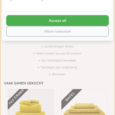
ABYSS HABIDECOR DOUBLE
ABYSS HABIDECOR DOUBLE
Accept all
BADMATTEN ECRU...
BADMATTEN VOLC...
€85,00
€85,00
Allow selection
Schrijf je eigen review
Neem contact op over dit product
Aan verlanglijst toevoegen
Toevoegen aan vergelijking
Afdrukken
VAAK SAMEN GEKOCHT
700 GRAMS
WAFEL