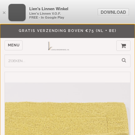
LiensLinnenwinkel.nl
Lien's Linnen Winkel
DOWNLOAD
DOWNLOAD
×
×
Lien's Linnen V.O.F.
Lien's Linnen V.O.F.
FREE - In Google Play
FREE - In Google Play
GRATIS VERZENDING BOVEN €75 (NL + BE)
MENU