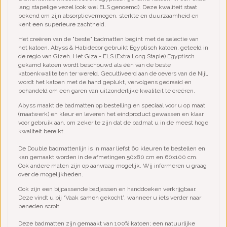
lang stapelige vezel (ook wel ELS genoemd). Deze kwaliteit staat
bekend om zijn absorptievermogen, sterkte en duurzaamheid en
kent een superieure zachtheid.
Het creëren van de "beste" badmatten begint met de selectie van
het katoen. Abyss & Habidecor gebruikt Egyptisch katoen, geteeld in
de regio van Gizeh. Het Giza - ELS (Extra Long Staple) Egyptisch
gekamd katoen wordt beschouwd als één van de beste
katoenkwaliteiten ter wereld. Gecultiveerd aan de oevers van de Nijl,
wordt het katoen met de hand geplukt, vervolgens gedraaid en
behandeld om een garen van uitzonderlijke kwaliteit te creëren.
Abyss maakt de badmatten op bestelling en speciaal voor u op maat
(maatwerk) en kleur en leveren het eindproduct gewassen en klaar
voor gebruik aan, om zeker te zijn dat de badmat u in de meest hoge
kwaliteit bereikt.
De Double badmattenlijn is in maar liefst 60 kleuren te bestellen en
kan gemaakt worden in de afmetingen 50x80 cm en 60x100 cm.
Ook andere maten zijn op aanvraag mogelijk. Wij informeren u graag
over de mogelijkheden.
Ook zijn een bijpassende badjassen en handdoeken verkrijgbaar.
Deze vindt u bij “Vaak samen gekocht”, wanneer u iets verder naar
beneden scrolt.
Deze badmatten zijn gemaakt van 100% katoen; een natuurlijke