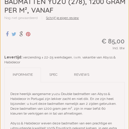
BADMATTEN YUZU (278), 1200 GRAM
PER M², VANAF
Nog niet gewaardeerd
|
Schrijf je eigen review
€ 85,00
Incl. btw
Levertijd:
verzending ± 22-25 werkdagen, i.v.m. vakantie van Abyss &
Habidecor
INFORMATIE
SPEC
REVIEWS
Deze heerlijk aangename yuzu Double badmatten van Abyss &
Habidecor in Portugal zijn lekker zacht en niet dik. En ze zijn heel
bijzonder; u kunt deze badmatten namelijk aan 2 zijden gebruiken.
Deze badmatten van 1200 gram per m², zijn in maar liefst 60
kleuren te verkrijgen en in tal van afmetingen.
Abyss & Habidecor weven deze badmatten van een prachtige en
uitmuntende kwaliteit 100% Egyptisch gekamd katoen, in een extra