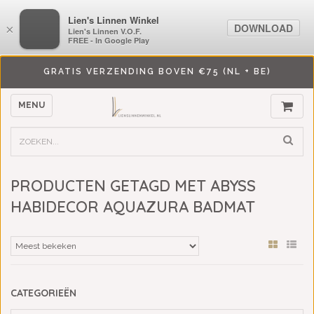
LiensLinnenwinkel.nl
Lien's Linnen Winkel
DOWNLOAD
DOWNLOAD
×
×
Lien's Linnen V.O.F.
Lien's Linnen V.O.F.
FREE - In Google Play
FREE - In Google Play
GRATIS VERZENDING BOVEN €75 (NL + BE)
MENU
PRODUCTEN GETAGD MET ABYSS
HABIDECOR AQUAZURA BADMAT
CATEGORIEËN