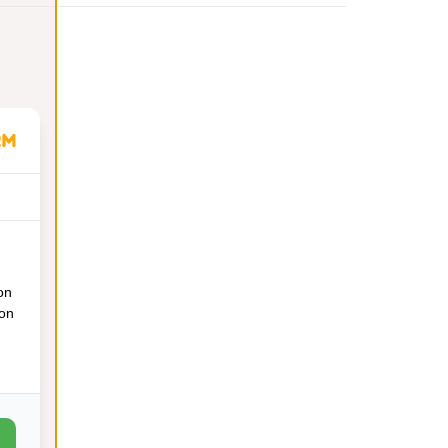
on
ion