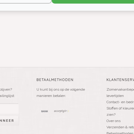
BETAALMETHODEN
KLANTENSERV
blijven?
U kunt bij ons op de volgende
Zomervakantiepe
linglijst:
manieren betalen:
levertijden
Contact- en bedr
Stoffen of kleure
zien?
NNEER
Over ons
Verzenden & ret
Betaalmethoden