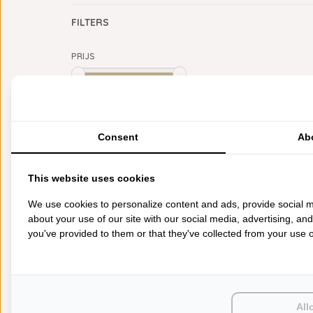
FILTERS
PRIJS
Min: €
0
Max: €
5
CATEGORIEËN
Consent
Ab
BADGOED
BEDDENGOED
This website uses cookies
KEUKENGOED
TAFELGOED
We use cookies to personalize content and ads, provide social m
PLAIDS
about your use of our site with our social media, advertising, an
HUISPARFUM
you've provided to them or that they've collected from your use of
SIERKUSSENS
CADEAUS
SALE DEALS
PONCHO'S
ACCESSOIRES
All