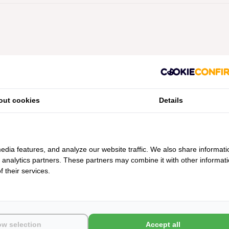
Geen producten gevonden!...
out cookies
Details
edia features, and analyze our website traffic. We also share informati
d analytics partners. These partners may combine it with other informat
 their services.
ow selection
Accept all