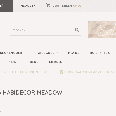
E)
INLOGGEN
0 ARTIKELEN
€0,00
KEUKENGOED
TAFELGOED
PLAIDS
HUISPARFUM
KIDS
BLOG
MERKEN
E WITTE LIETAER ONLINE SHOP
VOOR MAATWERK ADVIES EN P
S HABIDECOR MEADOW
t