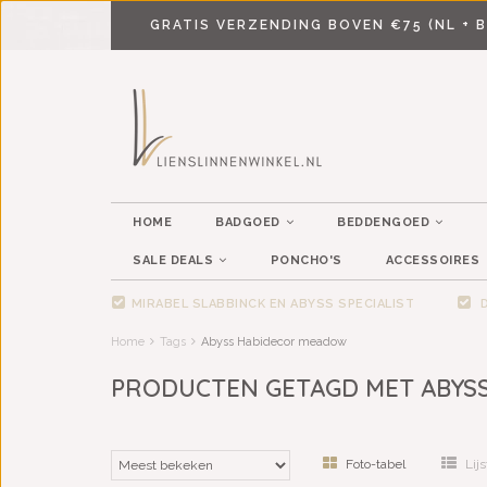
GRATIS VERZENDING BOVEN €75 (NL + B
HOME
BADGOED
BEDDENGOED
SALE DEALS
PONCHO'S
ACCESSOIRES
MIRABEL SLABBINCK EN ABYSS SPECIALIST
D
Home
Tags
Abyss Habidecor meadow
PRODUCTEN GETAGD MET ABYS
Foto-tabel
Lijs