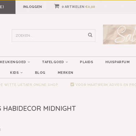
E)
INLOGGEN
0 ARTIKELEN
€0,00
KEUKENGOED
TAFELGOED
PLAIDS
HUISPARFUM
KIDS
BLOG
MERKEN
E WITTE LIETAER ONLINE SHOP
VOOR MAATWERK ADVIES EN P
 HABIDECOR MIDNIGHT
t