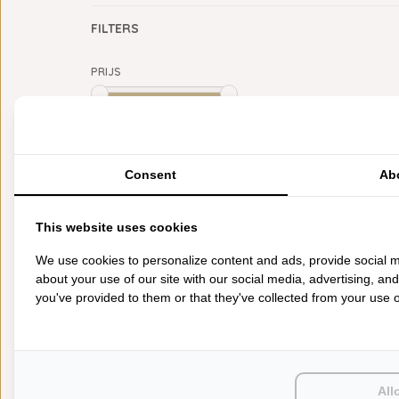
FILTERS
PRIJS
Min: €
0
Max: €
5
CATEGORIEËN
Consent
Ab
BADGOED
BEDDENGOED
This website uses cookies
KEUKENGOED
TAFELGOED
We use cookies to personalize content and ads, provide social m
PLAIDS
about your use of our site with our social media, advertising, an
HUISPARFUM
you've provided to them or that they've collected from your use of
SIERKUSSENS
CADEAUS
SALE DEALS
PONCHO'S
ACCESSOIRES
All