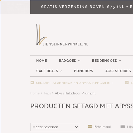
GRATIS VERZENDING BOVEN €75 (NL + B
HOME
BADGOED
BEDDENGOED
SALE DEALS
PONCHO'S
ACCESSOIRES
MIRABEL SLABBINCK EN ABYSS SPECIALIST
D
Home
Tags
Abyss Habidecor Midnight
PRODUCTEN GETAGD MET ABYSS
Foto-tabel
Lijs