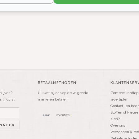
BETAALMETHODEN
KLANTENSERV
blijven?
U kunt bij ons op de volgende
Zomervakantiepe
linglijst:
manieren betalen:
levertijden
Contact- en bedr
Stoffen of kleure
zien?
NNEER
Over ons
Verzenden & ret
Betaalmethoden