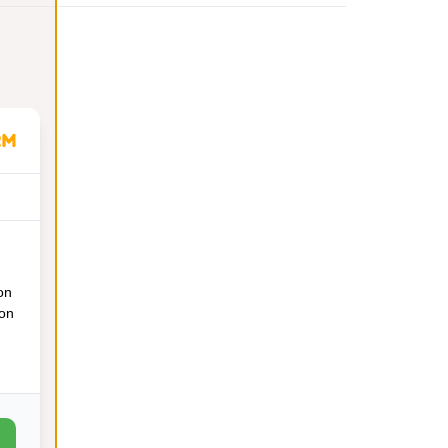
on
ion