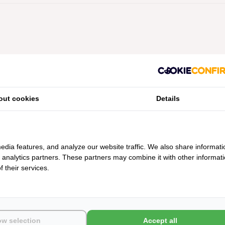
Geen producten gevonden!...
out cookies
Details
edia features, and analyze our website traffic. We also share informati
d analytics partners. These partners may combine it with other informat
 their services.
ow selection
Accept all