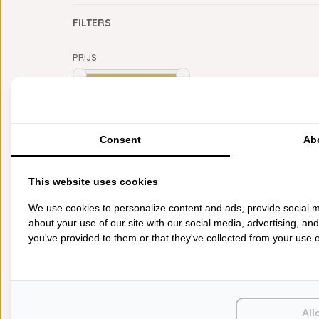
FILTERS
PRIJS
Min: €
0
Max: €
5
CATEGORIEËN
Consent
Ab
BADGOED
BEDDENGOED
This website uses cookies
KEUKENGOED
TAFELGOED
We use cookies to personalize content and ads, provide social m
PLAIDS
about your use of our site with our social media, advertising, an
HUISPARFUM
you've provided to them or that they've collected from your use of
SIERKUSSENS
CADEAUS
SALE DEALS
PONCHO'S
ACCESSOIRES
All