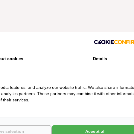
Geen producten gevonden!...
out cookies
Details
edia features, and analyze our website traffic. We also share informati
d analytics partners. These partners may combine it with other informat
 their services.
ow selection
Accept all