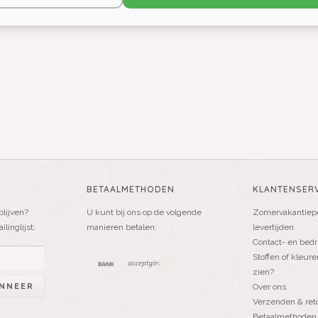
BETAALMETHODEN
KLANTENSERV
blijven?
U kunt bij ons op de volgende
Zomervakantiepe
linglijst:
manieren betalen:
levertijden
Contact- en bedr
Stoffen of kleure
zien?
NNEER
Over ons
Verzenden & ret
Betaalmethoden