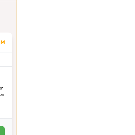
on
ion