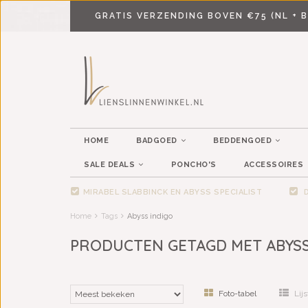
GRATIS VERZENDING BOVEN €75 (NL + B
HOME
BADGOED
BEDDENGOED
SALE DEALS
PONCHO'S
ACCESSOIRES
MIRABEL SLABBINCK EN ABYSS SPECIALIST
D
Home
Tags
Abyss indigo
PRODUCTEN GETAGD MET ABYSS
Foto-tabel
Lijs