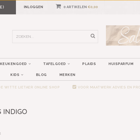
E)
INLOGGEN
0 ARTIKELEN
€0,00
KEUKENGOED
TAFELGOED
PLAIDS
HUISPARFUM
KIDS
BLOG
MERKEN
E WITTE LIETAER ONLINE SHOP
VOOR MAATWERK ADVIES EN P
 INDIGO
t