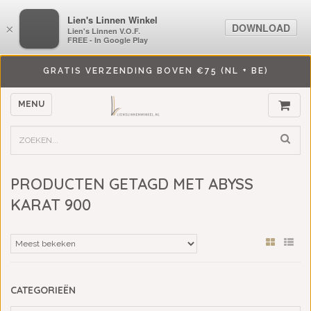
LiensLinnenwinkel.nl
Lien's Linnen Winkel
DOWNLOAD
DOWNLOAD
×
×
Lien's Linnen V.O.F.
Lien's Linnen V.O.F.
FREE - In Google Play
FREE - In Google Play
GRATIS VERZENDING BOVEN €75 (NL + BE)
MENU
PRODUCTEN GETAGD MET ABYSS
KARAT 900
CATEGORIEËN