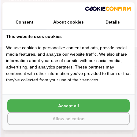
BADMAT (900), 2500 GRAM
PER M², VANAF
€185,00
Consent
About cookies
Details
This website uses cookies
We use cookies to personalize content and ads, provide social
media features, and analyze our website traffic. We also share
LIENSLINNENWINKEL.NL
information about your use of our site with our social media,
advertising, and analytics partners. These partners may
VRAGEN? BEL DAN
combine it with other information you've provided to them or that
+31 (0) 575 511817
they've collected from your use of their services.
NIEUWSBRIEF
Accept all
Wilt u op de hoogte blijven?
Word lid van onze mailinglijst:
Allow selection