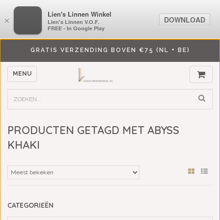
LiensLinnenwinkel.nl
Lien's Linnen Winkel
DOWNLOAD
DOWNLOAD
×
×
Lien's Linnen V.O.F.
Lien's Linnen V.O.F.
FREE - In Google Play
FREE - In Google Play
GRATIS VERZENDING BOVEN €75 (NL + BE)
MENU
PRODUCTEN GETAGD MET ABYSS
KHAKI
CATEGORIEËN