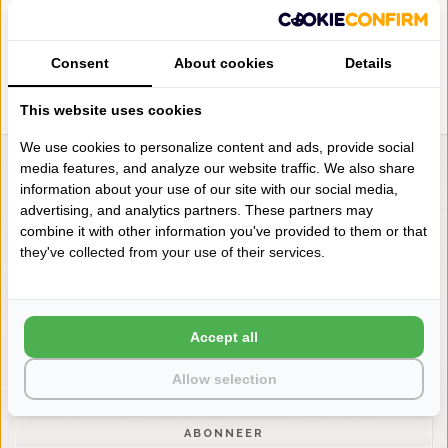
2000 GRAM PER M², VANAF
GRAM PER M², VANAF
€128,00
€85,00
Consent
About cookies
Details
This website uses cookies
We use cookies to personalize content and ads, provide social
media features, and analyze our website traffic. We also share
LIENSLINNENWINKEL.NL
information about your use of our site with our social media,
VRAGEN? BEL DAN
advertising, and analytics partners. These partners may
+31 (0) 575 511817
combine it with other information you've provided to them or that
they've collected from your use of their services.
NIEUWSBRIEF
Wilt u op de hoogte blijven?
Accept all
Word lid van onze mailinglijst:
Allow selection
ABONNEER