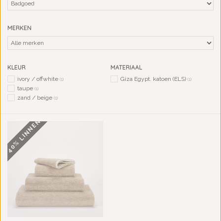
MERKEN
KLEUR
MATERIAAL
ivory / offwhite
Giza Egypt. katoen (ELS)
(1)
(1)
taupe
(1)
zand / beige
(1)
40% LINNEN