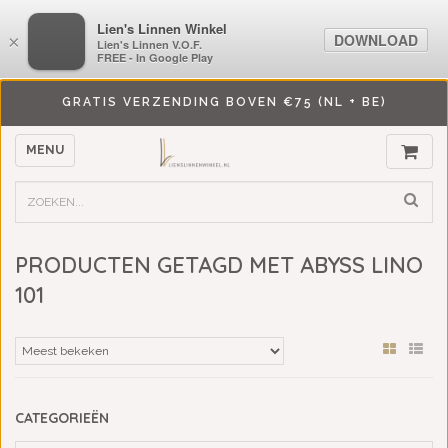
LiensLinnenwinkel.nl
Lien's Linnen Winkel
DOWNLOAD
DOWNLOAD
×
×
Lien's Linnen V.O.F.
Lien's Linnen V.O.F.
FREE - In Google Play
FREE - In Google Play
GRATIS VERZENDING BOVEN €75 (NL + BE)
MENU
PRODUCTEN GETAGD MET ABYSS LINO
101
CATEGORIEËN