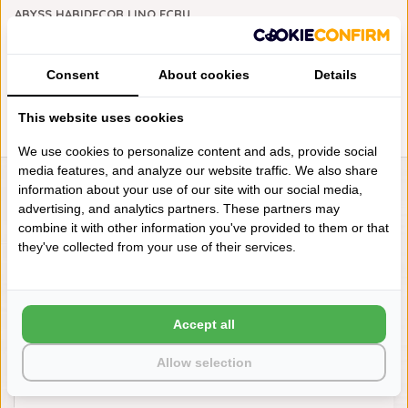
ABYSS HABIDECOR LINO ECRU
BADGOED (101), 550 GRAM
PER M², VANAF
€16,50
Consent
About cookies
Details
This website uses cookies
We use cookies to personalize content and ads, provide social
media features, and analyze our website traffic. We also share
information about your use of our site with our social media,
LIENSLINNENWINKEL.NL
advertising, and analytics partners. These partners may
VRAGEN? BEL DAN
combine it with other information you've provided to them or that
+31 (0) 575 511817
they've collected from your use of their services.
NIEUWSBRIEF
Accept all
Wilt u op de hoogte blijven?
Word lid van onze mailinglijst:
Allow selection