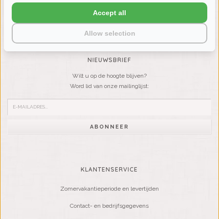
LIENSLINNENWINKEL.NL
Accept all
VRAGEN? BEL DAN
+31 (0) 575 511817
Allow selection
NIEUWSBRIEF
Wilt u op de hoogte blijven?
Word lid van onze mailinglijst:
ABONNEER
KLANTENSERVICE
Zomervakantieperiode en levertijden
Contact- en bedrijfsgegevens