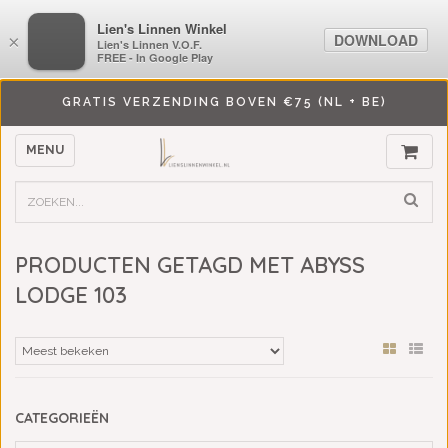
LiensLinnenwinkel.nl
Lien's Linnen Winkel
DOWNLOAD
DOWNLOAD
×
×
Lien's Linnen V.O.F.
Lien's Linnen V.O.F.
FREE - In Google Play
FREE - In Google Play
GRATIS VERZENDING BOVEN €75 (NL + BE)
MENU
PRODUCTEN GETAGD MET ABYSS
LODGE 103
CATEGORIEËN