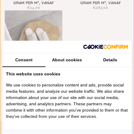
GRAM PER M², VANAF
GRAM PER M², VANAF
€14,00
€263,00
Consent
About cookies
Details
This website uses cookies
ABYSS HABIDECOR LODGE
IVORY SLIPPERS (103), 420
GRAM PER M²
We use cookies to personalize content and ads, provide social
€75,00
media features, and analyze our website traffic. We also share
information about your use of our site with our social media,
advertising, and analytics partners. These partners may
combine it with other information you've provided to them or that
they've collected from your use of their services.