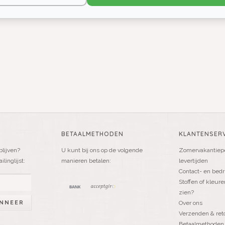
BETAALMETHODEN
KLANTENSERV
blijven?
U kunt bij ons op de volgende
Zomervakantiepe
linglijst:
manieren betalen:
levertijden
Contact- en bedr
Stoffen of kleure
zien?
NNEER
Over ons
Verzenden & ret
Betaalmethoden