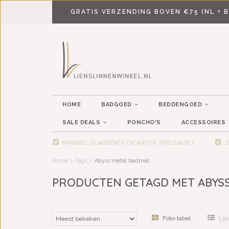
GRATIS VERZENDING BOVEN €75 (NL + B
HOME
BADGOED
BEDDENGOED
SALE DEALS
PONCHO'S
ACCESSOIRES
MIRABEL SLABBINCK EN ABYSS SPECIALIST
D
Home
Tags
Abyss metal badmat
PRODUCTEN GETAGD MET ABYS
Foto-tabel
Lijs