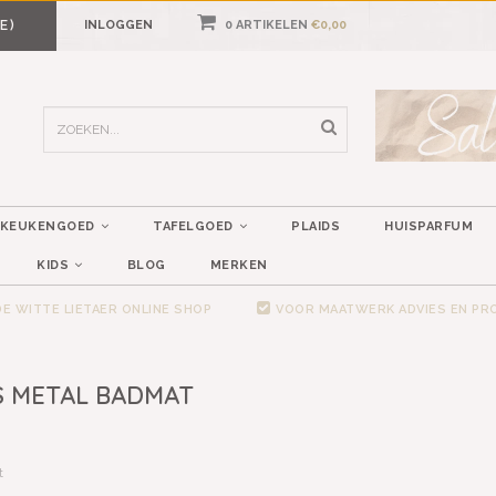
E)
INLOGGEN
0 ARTIKELEN
€0,00
KEUKENGOED
TAFELGOED
PLAIDS
HUISPARFUM
KIDS
BLOG
MERKEN
E WITTE LIETAER ONLINE SHOP
VOOR MAATWERK ADVIES EN P
S METAL BADMAT
t