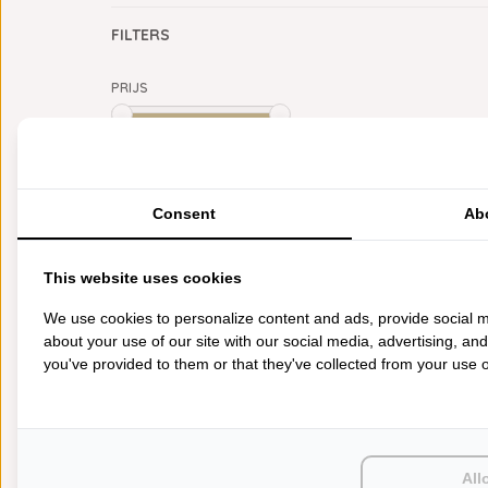
FILTERS
PRIJS
Min: €
0
Max: €
5
CATEGORIEËN
Consent
Ab
BADGOED
BEDDENGOED
This website uses cookies
KEUKENGOED
TAFELGOED
We use cookies to personalize content and ads, provide social m
PLAIDS
about your use of our site with our social media, advertising, an
HUISPARFUM
you've provided to them or that they've collected from your use of
SIERKUSSENS
CADEAUS
SALE DEALS
PONCHO'S
ACCESSOIRES
All