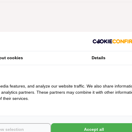
Geen producten gevonden!...
out cookies
Details
edia features, and analyze our website traffic. We also share informati
d analytics partners. These partners may combine it with other informat
 their services.
ow selection
Accept all