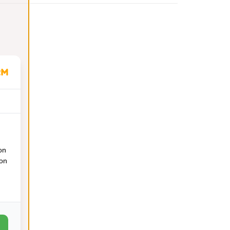
on
ion