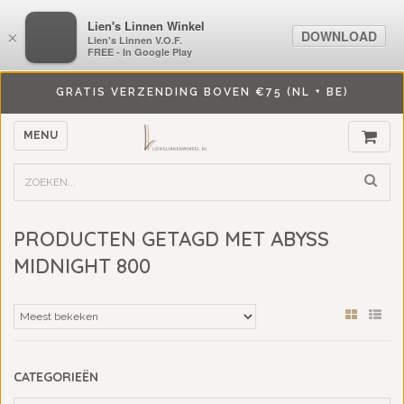
LiensLinnenwinkel.nl
Lien's Linnen Winkel
DOWNLOAD
DOWNLOAD
×
×
Lien's Linnen V.O.F.
Lien's Linnen V.O.F.
FREE - In Google Play
FREE - In Google Play
GRATIS VERZENDING BOVEN €75 (NL + BE)
MENU
PRODUCTEN GETAGD MET ABYSS
MIDNIGHT 800
CATEGORIEËN