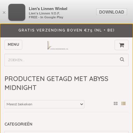
LiensLinnenwinkel.nl
Lien's Linnen Winkel
DOWNLOAD
DOWNLOAD
×
×
Lien's Linnen V.O.F.
Lien's Linnen V.O.F.
FREE - In Google Play
FREE - In Google Play
GRATIS VERZENDING BOVEN €75 (NL + BE)
MENU
PRODUCTEN GETAGD MET ABYSS
MIDNIGHT
CATEGORIEËN