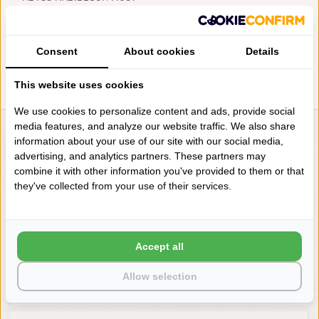
BADMATTEN CHILI (638), 2000
GRAM PER M², VANAF
€128,00
Consent
About cookies
Details
This website uses cookies
We use cookies to personalize content and ads, provide social
media features, and analyze our website traffic. We also share
LIENSLINNENWINKEL.NL
information about your use of our site with our social media,
advertising, and analytics partners. These partners may
VRAGEN? BEL DAN
combine it with other information you've provided to them or that
+31 (0) 575 511817
they've collected from your use of their services.
NIEUWSBRIEF
Accept all
Wilt u op de hoogte blijven?
Word lid van onze mailinglijst:
Allow selection