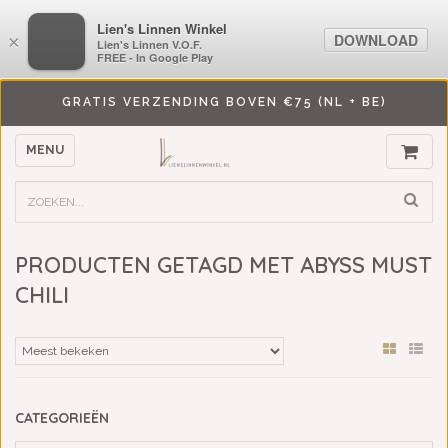
LiensLinnenwinkel.nl
Lien's Linnen Winkel
DOWNLOAD
DOWNLOAD
×
×
Lien's Linnen V.O.F.
Lien's Linnen V.O.F.
FREE - In Google Play
FREE - In Google Play
GRATIS VERZENDING BOVEN €75 (NL + BE)
MENU
PRODUCTEN GETAGD MET ABYSS MUST
CHILI
CATEGORIEËN