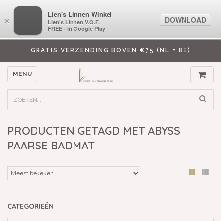
LiensLinnenwinkel.nl
Lien's Linnen Winkel
DOWNLOAD
DOWNLOAD
×
×
Lien's Linnen V.O.F.
Lien's Linnen V.O.F.
FREE - In Google Play
FREE - In Google Play
GRATIS VERZENDING BOVEN €75 (NL + BE)
MENU
PRODUCTEN GETAGD MET ABYSS
PAARSE BADMAT
CATEGORIEËN