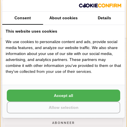
1200 GRAM PER M², VANAF
GRAM PER M², VANAF
€85,00
€85,00
Consent
About cookies
Details
This website uses cookies
We use cookies to personalize content and ads, provide social
media features, and analyze our website traffic. We also share
LIENSLINNENWINKEL.NL
information about your use of our site with our social media,
VRAGEN? BEL DAN
advertising, and analytics partners. These partners may
+31 (0) 575 511817
combine it with other information you've provided to them or that
they've collected from your use of their services.
NIEUWSBRIEF
Wilt u op de hoogte blijven?
Accept all
Word lid van onze mailinglijst:
Allow selection
ABONNEER