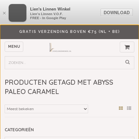
LiensLinnenwinkel.nl
Lien's Linnen Winkel
DOWNLOAD
DOWNLOAD
×
×
Lien's Linnen V.O.F.
Lien's Linnen V.O.F.
FREE - In Google Play
FREE - In Google Play
GRATIS VERZENDING BOVEN €75 (NL + BE)
MENU
PRODUCTEN GETAGD MET ABYSS
PALEO CARAMEL
CATEGORIEËN