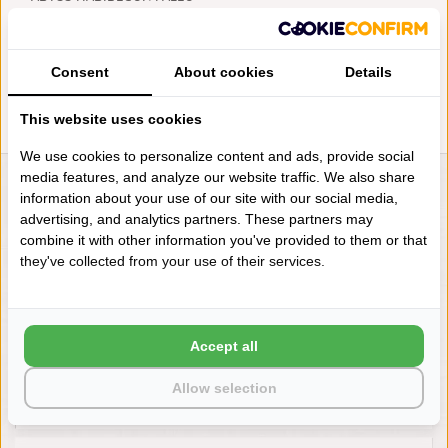
CARAMEL HANDDOEK 40X75
(737), 650 GRAM PER M²
€50,00
Consent
About cookies
Details
This website uses cookies
We use cookies to personalize content and ads, provide social
media features, and analyze our website traffic. We also share
LIENSLINNENWINKEL.NL
information about your use of our site with our social media,
advertising, and analytics partners. These partners may
VRAGEN? BEL DAN
combine it with other information you've provided to them or that
+31 (0) 575 511817
they've collected from your use of their services.
NIEUWSBRIEF
Accept all
Wilt u op de hoogte blijven?
Word lid van onze mailinglijst:
Allow selection