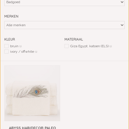
MERKEN
KLEUR
MATERIAAL
bruin
Giza Egypt. katoen (ELS)
(1)
(1)
ivory / offwhite
(1)
ABYSS HABIDECOR PALEO