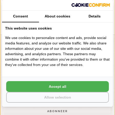
1200 GRAM PER M², VANAF
€85,00
Consent
About cookies
Details
This website uses cookies
We use cookies to personalize content and ads, provide social
media features, and analyze our website traffic. We also share
LIENSLINNENWINKEL.NL
information about your use of our site with our social media,
VRAGEN? BEL DAN
advertising, and analytics partners. These partners may
+31 (0) 575 511817
combine it with other information you've provided to them or that
they've collected from your use of their services.
NIEUWSBRIEF
Wilt u op de hoogte blijven?
Accept all
Word lid van onze mailinglijst:
Allow selection
ABONNEER