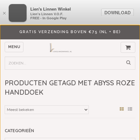
LiensLinnenwinkel.nl
Lien's Linnen Winkel
DOWNLOAD
DOWNLOAD
×
×
Lien's Linnen V.O.F.
Lien's Linnen V.O.F.
FREE - In Google Play
FREE - In Google Play
GRATIS VERZENDING BOVEN €75 (NL + BE)
MENU
PRODUCTEN GETAGD MET ABYSS ROZE
HANDDOEK
CATEGORIEËN