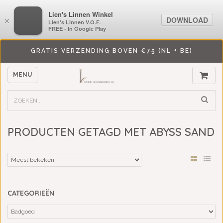
LiensLinnenwinkel.nl
Lien's Linnen Winkel
DOWNLOAD
DOWNLOAD
×
×
Lien's Linnen V.O.F.
Lien's Linnen V.O.F.
FREE - In Google Play
FREE - In Google Play
GRATIS VERZENDING BOVEN €75 (NL + BE)
MENU
PRODUCTEN GETAGD MET ABYSS SAND
CATEGORIEËN