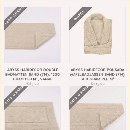
1200 GRAMS
WAFEL
ABYSS HABIDECOR DOUBLE
ABYSS HABIDECOR POUSADA
BADMATTEN SAND (714), 1200
WAFELBADJASSEN SAND (714),
GRAM PER M², VANAF
300 GRAM PER M²
€85,00
€213,00
2000 GRAMS
2200 GRAMS