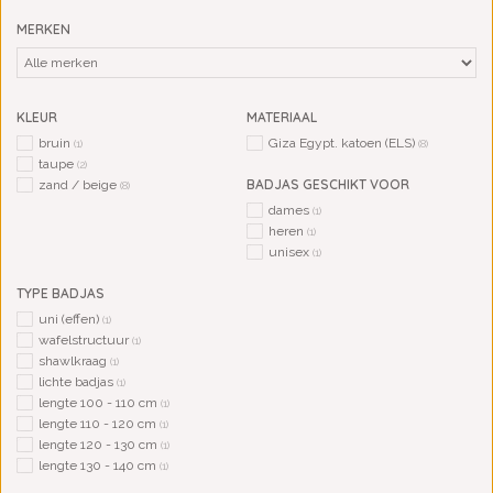
MERKEN
KLEUR
MATERIAAL
bruin
Giza Egypt. katoen (ELS)
(1)
(8)
taupe
(2)
BADJAS GESCHIKT VOOR
zand / beige
(8)
dames
(1)
heren
(1)
unisex
(1)
TYPE BADJAS
uni (effen)
(1)
wafelstructuur
(1)
shawlkraag
(1)
lichte badjas
(1)
lengte 100 - 110 cm
(1)
lengte 110 - 120 cm
(1)
lengte 120 - 130 cm
(1)
lengte 130 - 140 cm
(1)