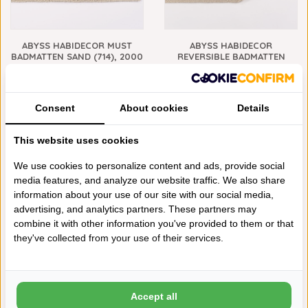
ABYSS HABIDECOR MUST
ABYSS HABIDECOR
BADMATTEN SAND (714), 2000
REVERSIBLE BADMATTEN
GRAM PER M², VANAF
SAND (714), 2200 GRAM PER
M², VANAF
€128,00
400 GRAMS
€148,00
NIEUW!
Consent
About cookies
Details
This website uses cookies
We use cookies to personalize content and ads, provide social
media features, and analyze our website traffic. We also share
information about your use of our site with our social media,
advertising, and analytics partners. These partners may
combine it with other information you've provided to them or that
ABYSS HABIDECOR POUSADA
ABYSS HABIDECOR AMIGO
they've collected from your use of their services.
SLIPPERS SAND (714), 300
BADJASSEN SAND (714), 400
GRAM PER M²
GRAM PER M²
€63,00
€225,00
Accept all