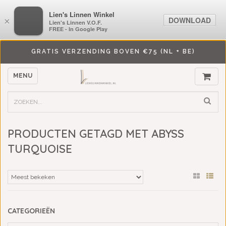
LiensLinnenwinkel.nl
Lien's Linnen Winkel
DOWNLOAD
DOWNLOAD
×
×
Lien's Linnen V.O.F.
Lien's Linnen V.O.F.
FREE - In Google Play
FREE - In Google Play
GRATIS VERZENDING BOVEN €75 (NL + BE)
MENU
PRODUCTEN GETAGD MET ABYSS
TURQUOISE
CATEGORIEËN