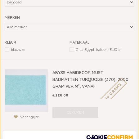
MERKEN
KLEUR
MATERIAAL
blauw
Giza Egypt. katoen (ELS)
(1)
(1)
ABYSS HABIDECOR MUST
BADMATTEN TURQUOISE (370), 2000
2000 GRAMS
GRAM PER M², VANAF
€128,00
BEKIJKEN
Verlanglijst