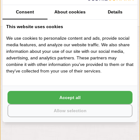
Consent
About cookies
Details
This website uses cookies
We use cookies to personalize content and ads, provide social
LIENSLINNENWINKEL.NL
media features, and analyze our website traffic. We also share
VRAGEN? BEL DAN
information about your use of our site with our social media,
+31 (0) 575 511817
advertising, and analytics partners. These partners may
combine it with other information you've provided to them or that
they've collected from your use of their services.
NIEUWSBRIEF
Wilt u op de hoogte blijven?
Word lid van onze mailinglijst:
Accept all
Allow selection
ABONNEER