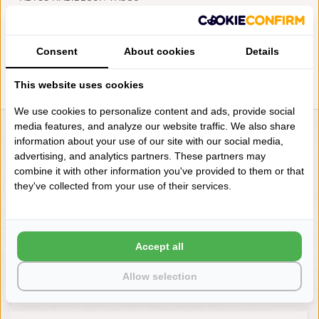
CANYON BADGOED (578), 630
GRAM PER M², VANAF
€19,00
Consent
About cookies
Details
This website uses cookies
We use cookies to personalize content and ads, provide social
media features, and analyze our website traffic. We also share
LIENSLINNENWINKEL.NL
information about your use of our site with our social media,
advertising, and analytics partners. These partners may
VRAGEN? BEL DAN
combine it with other information you've provided to them or that
+31 (0) 575 511817
they've collected from your use of their services.
NIEUWSBRIEF
Accept all
Wilt u op de hoogte blijven?
Word lid van onze mailinglijst:
Allow selection