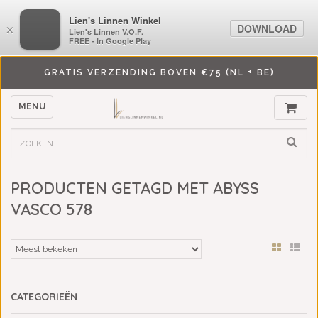
LiensLinnenwinkel.nl
Lien's Linnen Winkel
DOWNLOAD
DOWNLOAD
×
×
Lien's Linnen V.O.F.
Lien's Linnen V.O.F.
FREE - In Google Play
FREE - In Google Play
GRATIS VERZENDING BOVEN €75 (NL + BE)
MENU
PRODUCTEN GETAGD MET ABYSS
VASCO 578
CATEGORIEËN