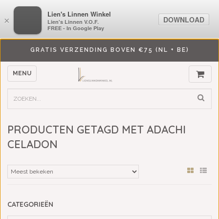
LiensLinnenwinkel.nl
Lien's Linnen Winkel
DOWNLOAD
DOWNLOAD
×
×
Lien's Linnen V.O.F.
Lien's Linnen V.O.F.
FREE - In Google Play
FREE - In Google Play
GRATIS VERZENDING BOVEN €75 (NL + BE)
MENU
PRODUCTEN GETAGD MET ADACHI
CELADON
CATEGORIEËN