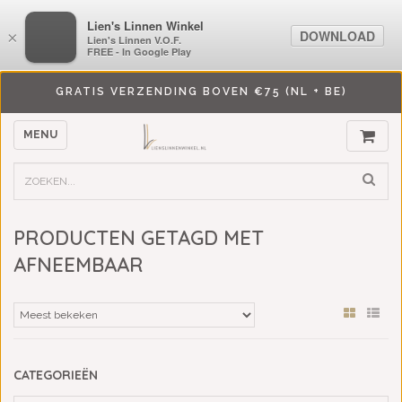
LiensLinnenwinkel.nl
Lien's Linnen Winkel
DOWNLOAD
DOWNLOAD
×
×
Lien's Linnen V.O.F.
Lien's Linnen V.O.F.
FREE - In Google Play
FREE - In Google Play
GRATIS VERZENDING BOVEN €75 (NL + BE)
MENU
PRODUCTEN GETAGD MET
AFNEEMBAAR
CATEGORIEËN