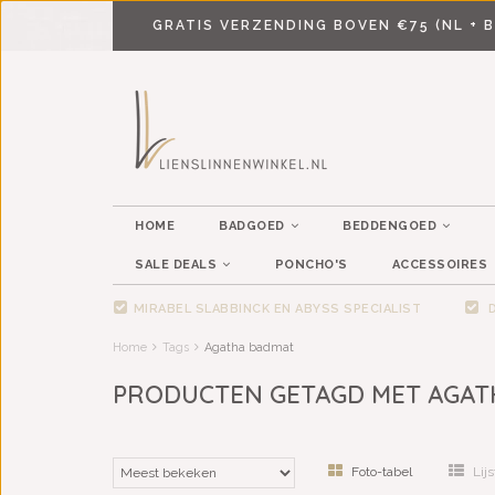
GRATIS VERZENDING BOVEN €75 (NL + B
HOME
BADGOED
BEDDENGOED
SALE DEALS
PONCHO'S
ACCESSOIRES
MIRABEL SLABBINCK EN ABYSS SPECIALIST
D
Home
Tags
Agatha badmat
PRODUCTEN GETAGD MET AGAT
Foto-tabel
Lijs