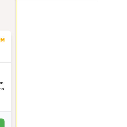
on
ion