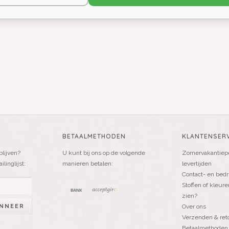
BETAALMETHODEN
KLANTENSERV
blijven?
U kunt bij ons op de volgende
Zomervakantiepe
linglijst:
manieren betalen:
levertijden
Contact- en bedr
Stoffen of kleure
zien?
NNEER
Over ons
Verzenden & ret
Betaalmethoden