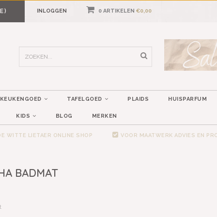
E)
INLOGGEN
0 ARTIKELEN
€0,00
KEUKENGOED
TAFELGOED
PLAIDS
HUISPARFUM
KIDS
BLOG
MERKEN
E WITTE LIETAER ONLINE SHOP
VOOR MAATWERK ADVIES EN P
HA BADMAT
t