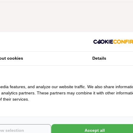
Geen producten gevonden!...
out cookies
Details
edia features, and analyze our website traffic. We also share informati
d analytics partners. These partners may combine it with other informat
 their services.
ow selection
Accept all