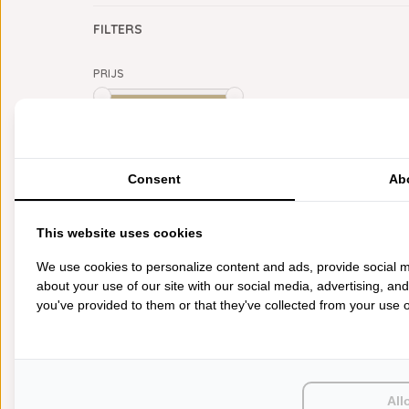
FILTERS
PRIJS
Min: €
0
Max: €
5
CATEGORIEËN
Consent
Ab
BADGOED
BEDDENGOED
This website uses cookies
KEUKENGOED
TAFELGOED
We use cookies to personalize content and ads, provide social m
PLAIDS
about your use of our site with our social media, advertising, an
HUISPARFUM
you've provided to them or that they've collected from your use of
SIERKUSSENS
CADEAUS
SALE DEALS
PONCHO'S
ACCESSOIRES
All