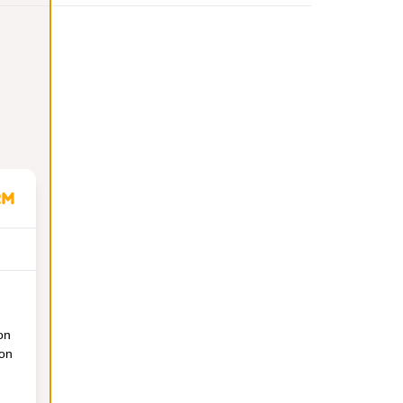
on
ion