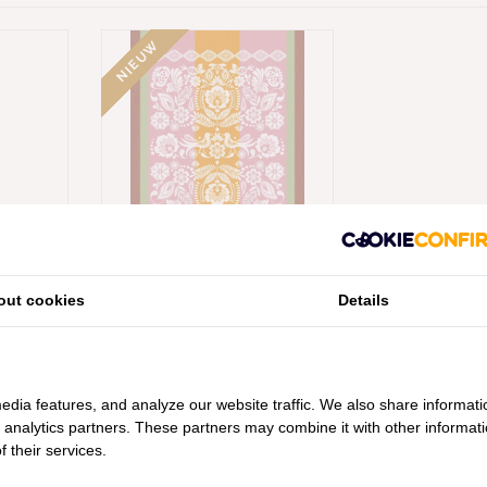
NIEUW
NÇAIS
LE JACQUARD FRANÇAIS
out cookies
Details
PINK
THEEDOEK ALEGRIA PINK
€17,95
edia features, and analyze our website traffic. We also share informati
d analytics partners. These partners may combine it with other informat
 their services.