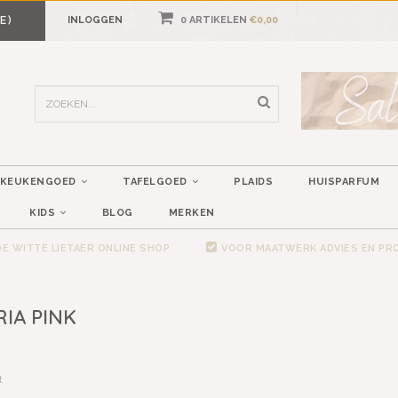
E)
INLOGGEN
0 ARTIKELEN
€0,00
KEUKENGOED
TAFELGOED
PLAIDS
HUISPARFUM
KIDS
BLOG
MERKEN
E WITTE LIETAER ONLINE SHOP
VOOR MAATWERK ADVIES EN P
IA PINK
t