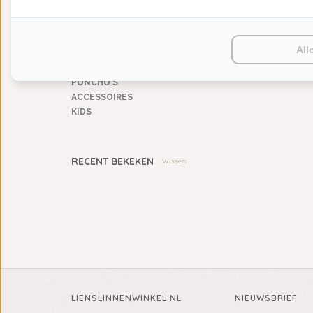
PLAIDS
HUISPARFUM
SIERKUSSENS
All
CADEAUS
SALE DEALS
PONCHO'S
ACCESSOIRES
KIDS
RECENT BEKEKEN
Wissen
LIENSLINNENWINKEL.NL
NIEUWSBRIEF