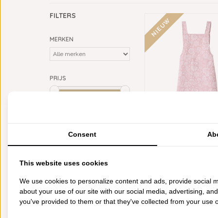
FILTERS
NIEUW
MERKEN
PRIJS
Min: €
0
Max: €
75
KLEUR
LE JACQUARD FRA
oranje
Consent
(1)
Ab
SCHORT ALEGRIA 
roze
(2)
€75,00
This website uses cookies
CATEGORIEËN
We use cookies to personalize content and ads, provide social m
BADGOED
about your use of our site with our social media, advertising, an
BEDDENGOED
you've provided to them or that they've collected from your use of
KEUKENGOED
TAFELGOED