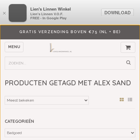
LiensLinnenwinkel.nl
Lien's Linnen Winkel
DOWNLOAD
DOWNLOAD
×
×
Lien's Linnen V.O.F.
Lien's Linnen V.O.F.
FREE - In Google Play
FREE - In Google Play
GRATIS VERZENDING BOVEN €75 (NL + BE)
MENU
PRODUCTEN GETAGD MET ALEX SAND
CATEGORIEËN