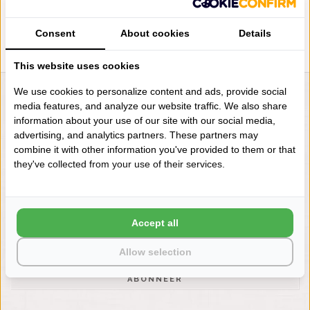
Consent
About cookies
Details
This website uses cookies
We use cookies to personalize content and ads, provide social
LIENSLINNENWINKEL.NL
media features, and analyze our website traffic. We also share
information about your use of our site with our social media,
VRAGEN? BEL DAN
advertising, and analytics partners. These partners may
+31 (0) 575 511817
combine it with other information you've provided to them or that
they've collected from your use of their services.
NIEUWSBRIEF
Wilt u op de hoogte blijven?
Word lid van onze mailinglijst:
Accept all
Allow selection
ABONNEER