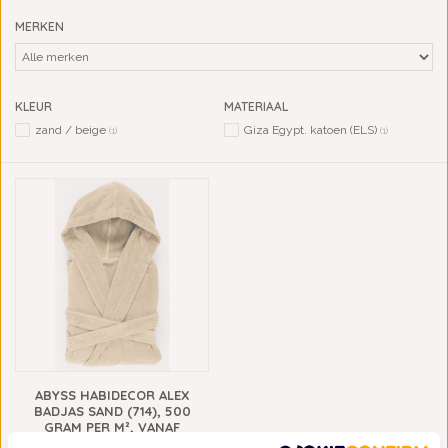
MERKEN
KLEUR
MATERIAAL
zand / beige
Giza Egypt. katoen (ELS)
(1)
(1)
ABYSS HABIDECOR ALEX
BADJAS SAND (714), 500
GRAM PER M², VANAF
€225,00