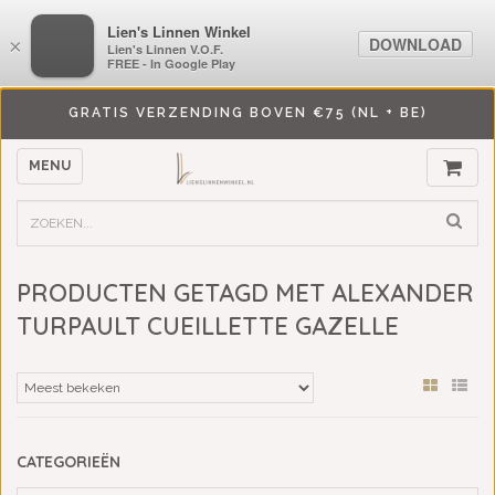
LiensLinnenwinkel.nl
Lien's Linnen Winkel
DOWNLOAD
DOWNLOAD
×
×
Lien's Linnen V.O.F.
Lien's Linnen V.O.F.
FREE - In Google Play
FREE - In Google Play
GRATIS VERZENDING BOVEN €75 (NL + BE)
MENU
PRODUCTEN GETAGD MET ALEXANDER
TURPAULT CUEILLETTE GAZELLE
CATEGORIEËN