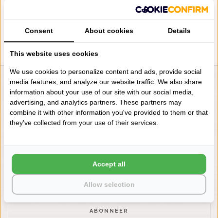
BADGOED GRAPHITE GREY
€8,75
Consent
About cookies
Details
This website uses cookies
We use cookies to personalize content and ads, provide social
media features, and analyze our website traffic. We also share
LIENSLINNENWINKEL.NL
information about your use of our site with our social media,
VRAGEN? BEL DAN
advertising, and analytics partners. These partners may
+31 (0) 575 511817
combine it with other information you've provided to them or that
they've collected from your use of their services.
NIEUWSBRIEF
Wilt u op de hoogte blijven?
Accept all
Word lid van onze mailinglijst:
Allow selection
ABONNEER