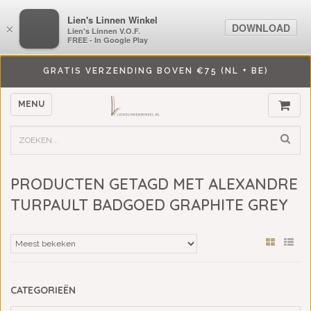
LiensLinnenwinkel.nl
Lien's Linnen Winkel
DOWNLOAD
DOWNLOAD
×
×
Lien's Linnen V.O.F.
Lien's Linnen V.O.F.
FREE - In Google Play
FREE - In Google Play
GRATIS VERZENDING BOVEN €75 (NL + BE)
MENU
PRODUCTEN GETAGD MET ALEXANDRE
TURPAULT BADGOED GRAPHITE GREY
CATEGORIEËN