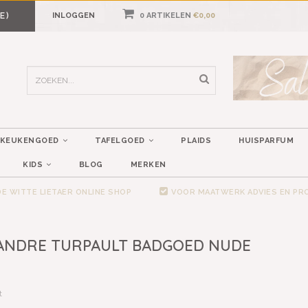
E)
INLOGGEN
0 ARTIKELEN
€0,00
KEUKENGOED
TAFELGOED
PLAIDS
HUISPARFUM
KIDS
BLOG
MERKEN
E WITTE LIETAER ONLINE SHOP
VOOR MAATWERK ADVIES EN P
ANDRE TURPAULT BADGOED NUDE
t