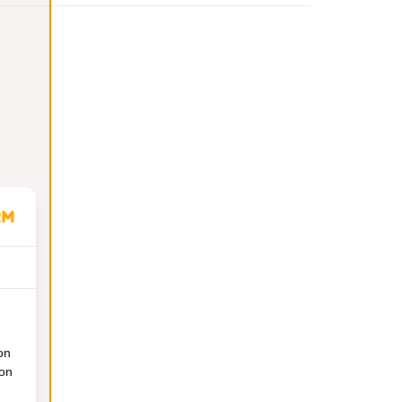
on
ion