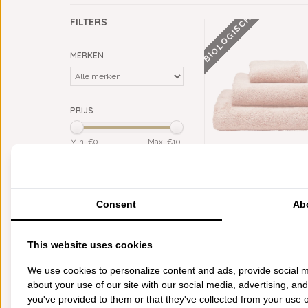
BIOLOGISCH
FILTERS
MERKEN
PRIJS
Min: €
0
Max: €
10
KLEUR
ALEXANDRE TURPAULT 
roze
(1)
BIOLOGISCH BADGOE
VANAF
Consent
Ab
MATERIAAL
€8,75
biologisch katoen
(1)
This website uses cookies
CATEGORIEËN
We use cookies to personalize content and ads, provide social m
about your use of our site with our social media, advertising, an
BADGOED
you've provided to them or that they've collected from your use of
BEDDENGOED