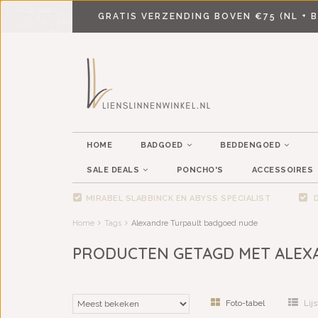
GRATIS VERZENDING BOVEN €75 (NL + B
HOME
BADGOED
BEDDENGOED
SALE DEALS
PONCHO'S
ACCESSOIRES
MIRABEL SLABBINCK EN ABYSS SPECIALIST
D
Home
Tags
Alexandre Turpault badgoed nude
PRODUCTEN GETAGD MET ALEX
Foto-tabel
Lijs