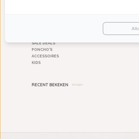
KEUKENGOED
TAFELGOED
PLAIDS
HUISPARFUM
All
SIERKUSSENS
CADEAUS
SALE DEALS
PONCHO'S
ACCESSOIRES
KIDS
RECENT BEKEKEN
Wissen