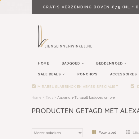
GRATIS VERZENDING BOVEN €75 (NL + B
HOME
BADGOED
BEDDENGOED
SALE DEALS
PONCHO'S
ACCESSOIRES
MIRABEL SLABBINCK EN ABYSS SPECIALIST
D
Home
Tags
Alexandre Turpault badgoed ombre
PRODUCTEN GETAGD MET ALEX
Foto-tabel
Lijs