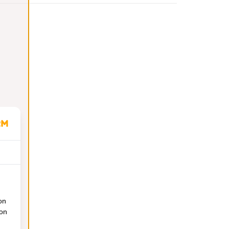
on
ion