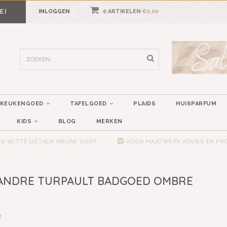
E)
INLOGGEN
0 ARTIKELEN
€0,00
KEUKENGOED
TAFELGOED
PLAIDS
HUISPARFUM
KIDS
BLOG
MERKEN
E WITTE LIETAER ONLINE SHOP
VOOR MAATWERK ADVIES EN P
ANDRE TURPAULT BADGOED OMBRE
t