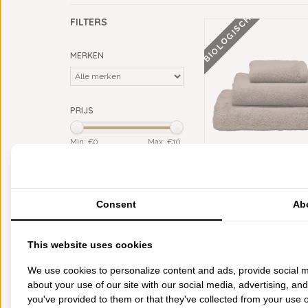
BIOLOGISCH
FILTERS
MERKEN
PRIJS
Min: €
0
Max: €
10
KLEUR
ALEXANDRE TURPAULT 
taupe
(1)
BIOLOGISCH BADGOED
TAUPE
Consent
Ab
MATERIAAL
€8,75
biologisch katoen
(1)
This website uses cookies
CATEGORIEËN
We use cookies to personalize content and ads, provide social m
about your use of our site with our social media, advertising, an
BADGOED
you've provided to them or that they've collected from your use of
BEDDENGOED