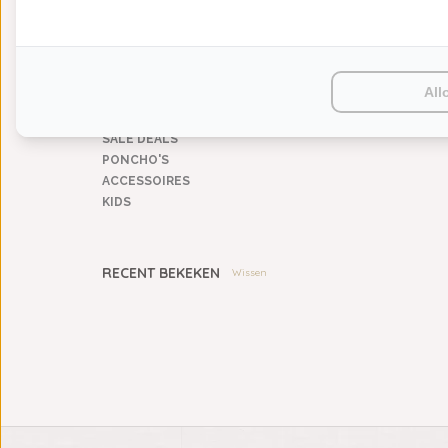
KEUKENGOED
TAFELGOED
PLAIDS
HUISPARFUM
All
SIERKUSSENS
CADEAUS
SALE DEALS
PONCHO'S
ACCESSOIRES
KIDS
RECENT BEKEKEN
Wissen