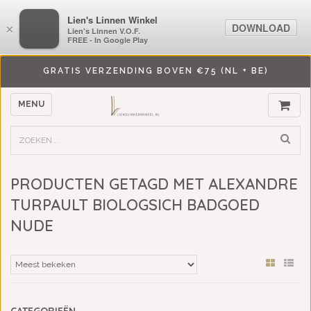
LiensLinnenwinkel.nl
Lien's Linnen Winkel
DOWNLOAD
DOWNLOAD
×
×
Lien's Linnen V.O.F.
Lien's Linnen V.O.F.
FREE - In Google Play
FREE - In Google Play
GRATIS VERZENDING BOVEN €75 (NL + BE)
MENU
PRODUCTEN GETAGD MET ALEXANDRE
TURPAULT BIOLOGSICH BADGOED
NUDE