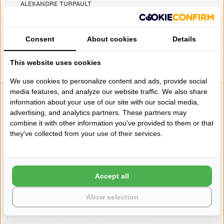
ALEXANDRE TURPAULT
ESSENTIEL BIOLOGISCH
BADGOED NUDE, VANAF
€8,75
Consent
About cookies
Details
This website uses cookies
We use cookies to personalize content and ads, provide social
media features, and analyze our website traffic. We also share
information about your use of our site with our social media,
LIENSLINNENWINKEL.NL
advertising, and analytics partners. These partners may
VRAGEN? BEL DAN
combine it with other information you've provided to them or that
+31 (0) 575 511817
they've collected from your use of their services.
NIEUWSBRIEF
Accept all
Wilt u op de hoogte blijven?
Word lid van onze mailinglijst:
Allow selection