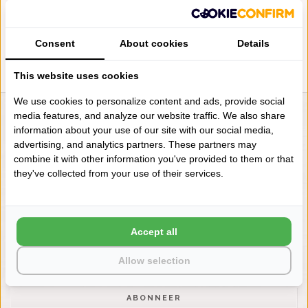
BADGOED CARRARE / LIGHT
GREY
€8,75
Consent
About cookies
Details
This website uses cookies
We use cookies to personalize content and ads, provide social
media features, and analyze our website traffic. We also share
LIENSLINNENWINKEL.NL
information about your use of our site with our social media,
VRAGEN? BEL DAN
advertising, and analytics partners. These partners may
+31 (0) 575 511817
combine it with other information you've provided to them or that
they've collected from your use of their services.
NIEUWSBRIEF
Wilt u op de hoogte blijven?
Accept all
Word lid van onze mailinglijst:
Allow selection
ABONNEER