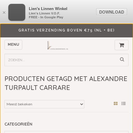
LiensLinnenwinkel.nl
Lien's Linnen Winkel
DOWNLOAD
DOWNLOAD
×
×
Lien's Linnen V.O.F.
Lien's Linnen V.O.F.
FREE - In Google Play
FREE - In Google Play
GRATIS VERZENDING BOVEN €75 (NL + BE)
MENU
PRODUCTEN GETAGD MET ALEXANDRE
TURPAULT CARRARE
CATEGORIEËN