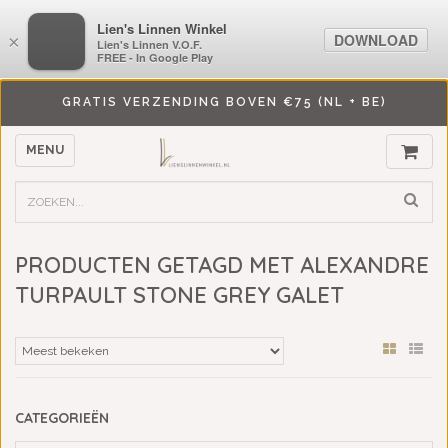
LiensLinnenwinkel.nl
Lien's Linnen Winkel
DOWNLOAD
DOWNLOAD
×
×
Lien's Linnen V.O.F.
Lien's Linnen V.O.F.
FREE - In Google Play
FREE - In Google Play
GRATIS VERZENDING BOVEN €75 (NL + BE)
MENU
PRODUCTEN GETAGD MET ALEXANDRE
TURPAULT STONE GREY GALET
CATEGORIEËN