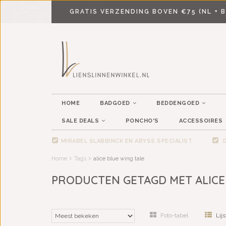
GRATIS VERZENDING BOVEN €75 (NL + B
HOME
BADGOED
BEDDENGOED
SALE DEALS
PONCHO'S
ACCESSOIRES
MIRABEL SLABBINCK EN ABYSS SPECIALIST
D
Home
Tags
alice blue wing tale
PRODUCTEN GETAGD MET ALICE
Foto-tabel
Lijs