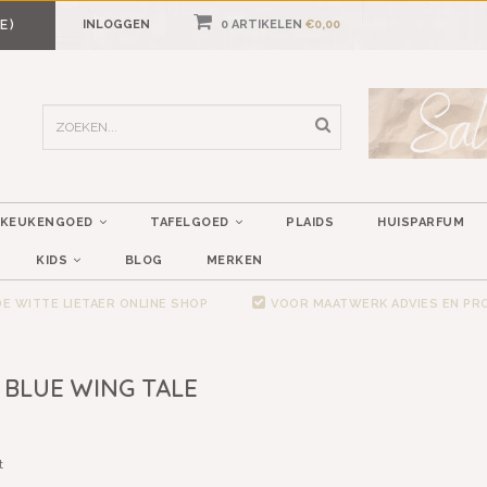
E)
INLOGGEN
0 ARTIKELEN
€0,00
KEUKENGOED
TAFELGOED
PLAIDS
HUISPARFUM
KIDS
BLOG
MERKEN
E WITTE LIETAER ONLINE SHOP
VOOR MAATWERK ADVIES EN P
 BLUE WING TALE
t