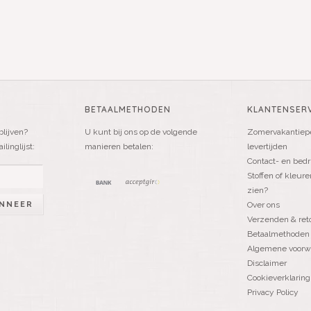
BETAALMETHODEN
KLANTENSERV
blijven?
U kunt bij ons op de volgende
Zomervakantiepe
linglijst:
manieren betalen:
levertijden
Contact- en bedr
Stoffen of kleure
zien?
NNEER
Over ons
Verzenden & ret
Betaalmethoden
Algemene voorw
Disclaimer
Cookieverklaring
Privacy Policy