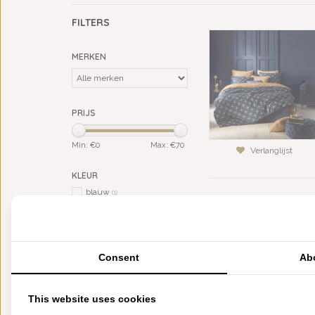
FILTERS
MERKEN
PRIJS
Min: €
0
Max: €
70
Verlanglijst
KLEUR
blauw
(1)
geel
(1)
BREEDTE DEKBED
140 (1 persoons)
(1)
Consent
Ab
200 (2 persoons)
(1)
240 (lits-jumeaux)
(1)
260 (extra breed)
(1)
This website uses cookies
MATERIAAL