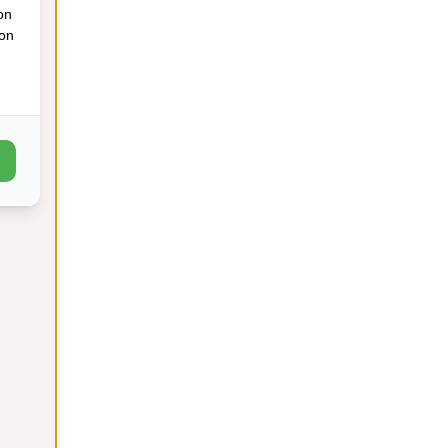
on
ion