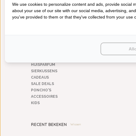
We use cookies to personalize content and ads, provide social m
satijn (100% katoen)
(1)
about your use of our site with our social media, advertising, an
you've provided to them or that they've collected from your use of
CATEGORIEËN
BADGOED
BEDDENGOED
KEUKENGOED
All
TAFELGOED
PLAIDS
HUISPARFUM
SIERKUSSENS
CADEAUS
SALE DEALS
PONCHO'S
ACCESSOIRES
KIDS
RECENT BEKEKEN
Wissen