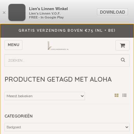
LiensLinnenwinkel.nl
Lien's Linnen Winkel
DOWNLOAD
DOWNLOAD
×
×
Lien's Linnen V.O.F.
Lien's Linnen V.O.F.
FREE - In Google Play
FREE - In Google Play
GRATIS VERZENDING BOVEN €75 (NL + BE)
MENU
PRODUCTEN GETAGD MET ALOHA
CATEGORIEËN