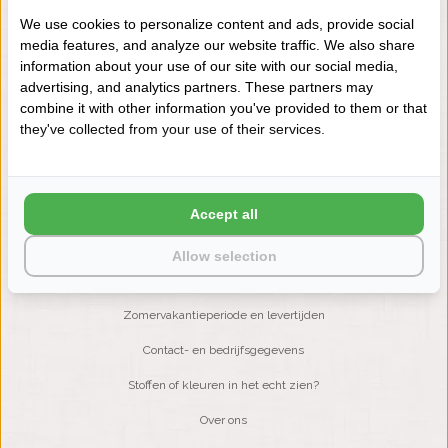
We use cookies to personalize content and ads, provide social
media features, and analyze our website traffic. We also share
NIEUWSBRIEF
information about your use of our site with our social media,
Wilt u op de hoogte blijven?
advertising, and analytics partners. These partners may
Word lid van onze mailinglijst:
combine it with other information you've provided to them or that
they've collected from your use of their services.
ABONNEER
Accept all
Allow selection
KLANTENSERVICE
Zomervakantieperiode en levertijden
Contact- en bedrijfsgegevens
Stoffen of kleuren in het echt zien?
Over ons