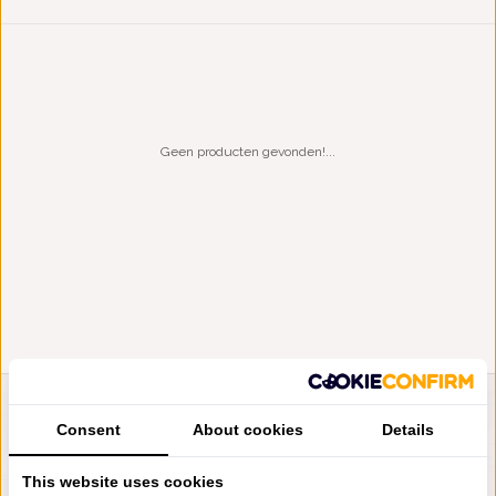
Geen producten gevonden!...
LIENSLINNENWINKEL.NL
Consent
About cookies
Details
VRAGEN? BEL DAN
+31 (0) 575 511817
This website uses cookies