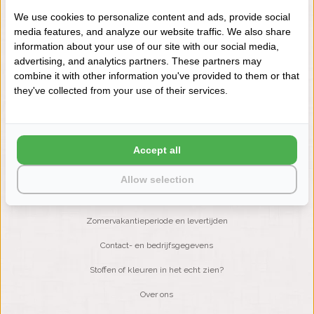
We use cookies to personalize content and ads, provide social
media features, and analyze our website traffic. We also share
NIEUWSBRIEF
information about your use of our site with our social media,
Wilt u op de hoogte blijven?
advertising, and analytics partners. These partners may
Word lid van onze mailinglijst:
combine it with other information you've provided to them or that
they've collected from your use of their services.
ABONNEER
Accept all
Allow selection
KLANTENSERVICE
Zomervakantieperiode en levertijden
Contact- en bedrijfsgegevens
Stoffen of kleuren in het echt zien?
Over ons