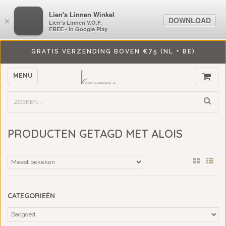
LiensLinnenwinkel.nl
Lien's Linnen Winkel
DOWNLOAD
DOWNLOAD
×
×
Lien's Linnen V.O.F.
Lien's Linnen V.O.F.
FREE - In Google Play
FREE - In Google Play
GRATIS VERZENDING BOVEN €75 (NL + BE)
MENU
PRODUCTEN GETAGD MET ALOIS
CATEGORIEËN