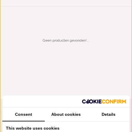
Geen producten gevonden!...
LIENSLINNENWINKEL.NL
Consent
About cookies
Details
VRAGEN? BEL DAN
+31 (0) 575 511817
This website uses cookies