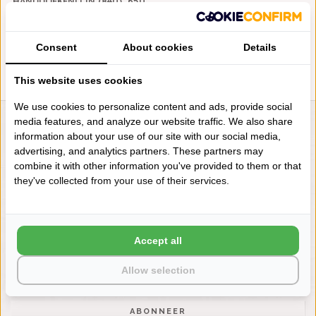
HANDDOEKENLIJN (840), 650
GRAM PER M²
€50,00
Consent
About cookies
Details
This website uses cookies
We use cookies to personalize content and ads, provide social
media features, and analyze our website traffic. We also share
LIENSLINNENWINKEL.NL
information about your use of our site with our social media,
advertising, and analytics partners. These partners may
VRAGEN? BEL DAN
combine it with other information you've provided to them or that
+31 (0) 575 511817
they've collected from your use of their services.
NIEUWSBRIEF
Wilt u op de hoogte blijven?
Accept all
Word lid van onze mailinglijst:
Allow selection
ABONNEER