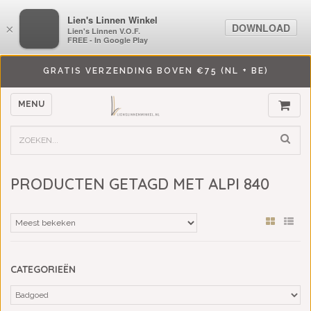
LiensLinnenwinkel.nl
Lien's Linnen Winkel
DOWNLOAD
DOWNLOAD
×
×
Lien's Linnen V.O.F.
Lien's Linnen V.O.F.
FREE - In Google Play
FREE - In Google Play
GRATIS VERZENDING BOVEN €75 (NL + BE)
MENU
PRODUCTEN GETAGD MET ALPI 840
CATEGORIEËN