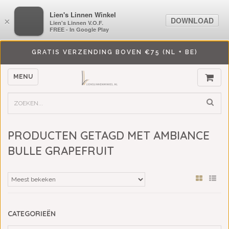
LiensLinnenwinkel.nl
Lien's Linnen Winkel
DOWNLOAD
DOWNLOAD
×
×
Lien's Linnen V.O.F.
Lien's Linnen V.O.F.
FREE - In Google Play
FREE - In Google Play
GRATIS VERZENDING BOVEN €75 (NL + BE)
MENU
PRODUCTEN GETAGD MET AMBIANCE
BULLE GRAPEFRUIT
CATEGORIEËN