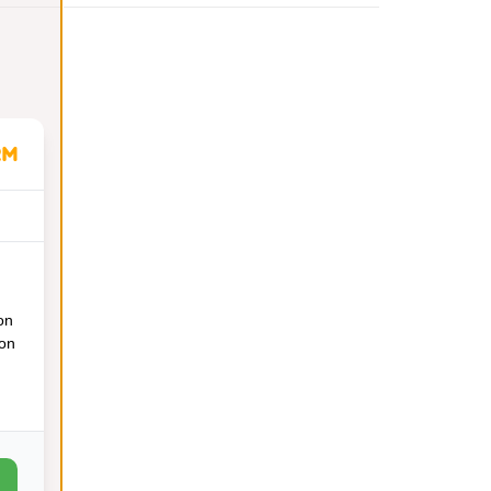
on
ion