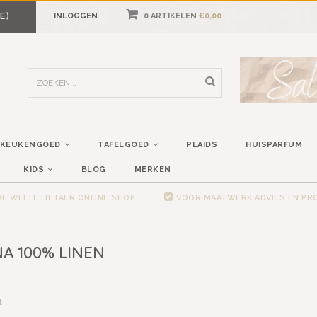
E)
INLOGGEN
0 ARTIKELEN
€0,00
KEUKENGOED
TAFELGOED
PLAIDS
HUISPARFUM
KIDS
BLOG
MERKEN
E WITTE LIETAER ONLINE SHOP
VOOR MAATWERK ADVIES EN P
A 100% LINEN
t