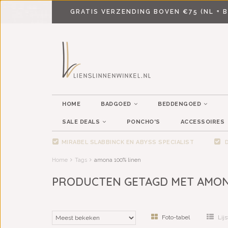
GRATIS VERZENDING BOVEN €75 (NL + B
HOME
BADGOED
BEDDENGOED
SALE DEALS
PONCHO'S
ACCESSOIRES
MIRABEL SLABBINCK EN ABYSS SPECIALIST
D
Home
Tags
amona 100% linen
PRODUCTEN GETAGD MET AMON
Foto-tabel
Lijs