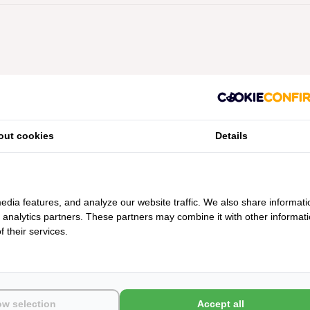
Geen producten gevonden!...
out cookies
Details
edia features, and analyze our website traffic. We also share informati
d analytics partners. These partners may combine it with other informat
 their services.
ow selection
Accept all