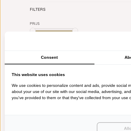
FILTERS
PRIJS
Min: €
0
Max: €
5
CATEGORIEËN
Consent
Ab
BADGOED
BEDDENGOED
This website uses cookies
KEUKENGOED
TAFELGOED
We use cookies to personalize content and ads, provide social m
PLAIDS
about your use of our site with our social media, advertising, an
HUISPARFUM
you've provided to them or that they've collected from your use of
SIERKUSSENS
CADEAUS
SALE DEALS
PONCHO'S
ACCESSOIRES
All