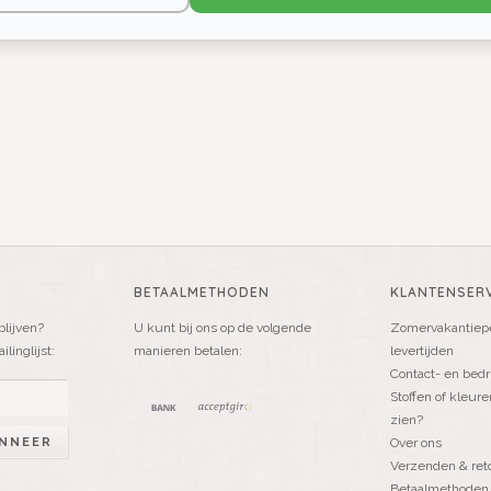
BETAALMETHODEN
KLANTENSERV
blijven?
U kunt bij ons op de volgende
Zomervakantiepe
linglijst:
manieren betalen:
levertijden
Contact- en bedr
Stoffen of kleure
zien?
NNEER
Over ons
Verzenden & ret
Betaalmethoden