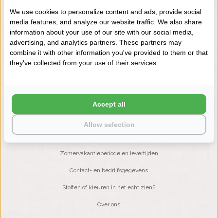
We use cookies to personalize content and ads, provide social
media features, and analyze our website traffic. We also share
NIEUWSBRIEF
information about your use of our site with our social media,
Wilt u op de hoogte blijven?
advertising, and analytics partners. These partners may
Word lid van onze mailinglijst:
combine it with other information you've provided to them or that
they've collected from your use of their services.
ABONNEER
Accept all
Allow selection
KLANTENSERVICE
Zomervakantieperiode en levertijden
Contact- en bedrijfsgegevens
Stoffen of kleuren in het echt zien?
Over ons