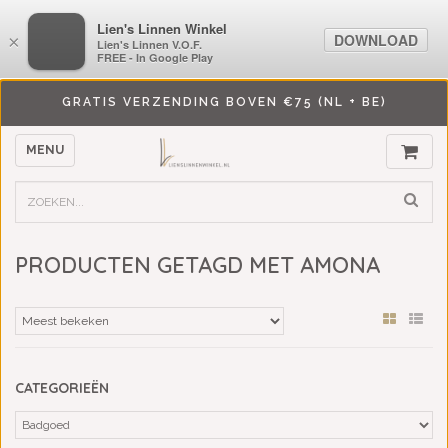
LiensLinnenwinkel.nl
Lien's Linnen Winkel
DOWNLOAD
DOWNLOAD
×
×
Lien's Linnen V.O.F.
Lien's Linnen V.O.F.
FREE - In Google Play
FREE - In Google Play
GRATIS VERZENDING BOVEN €75 (NL + BE)
MENU
PRODUCTEN GETAGD MET AMONA
CATEGORIEËN