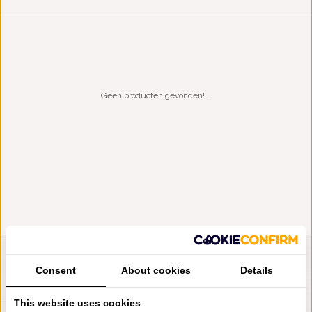
Geen producten gevonden!...
LIENSLINNENWINKEL.NL
Consent
About cookies
Details
VRAGEN? BEL DAN
+31 (0) 575 511817
This website uses cookies