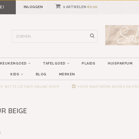
E)
INLOGGEN
0 ARTIKELEN
€0,00
KEUKENGOED
TAFELGOED
PLAIDS
HUISPARFUM
KIDS
BLOG
MERKEN
E WITTE LIETAER ONLINE SHOP
VOOR MAATWERK ADVIES EN P
R BEIGE
t