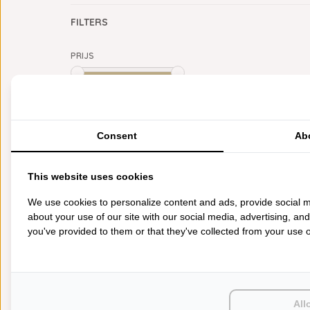
FILTERS
PRIJS
Min: €
0
Max: €
5
CATEGORIEËN
Consent
Ab
BADGOED
BEDDENGOED
This website uses cookies
KEUKENGOED
TAFELGOED
We use cookies to personalize content and ads, provide social m
PLAIDS
about your use of our site with our social media, advertising, an
HUISPARFUM
you've provided to them or that they've collected from your use of
SIERKUSSENS
CADEAUS
SALE DEALS
PONCHO'S
ACCESSOIRES
All