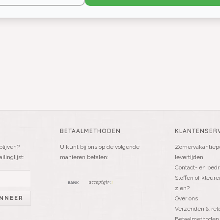
BETAALMETHODEN
KLANTENSERV
blijven?
U kunt bij ons op de volgende
Zomervakantiepe
linglijst:
manieren betalen:
levertijden
Contact- en bedr
Stoffen of kleure
zien?
NNEER
Over ons
Verzenden & ret
Betaalmethoden