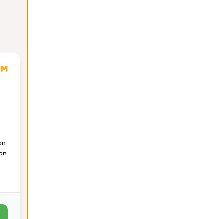
on
ion