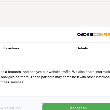
Geen producten gevonden!...
out cookies
Details
edia features, and analyze our website traffic. We also share informati
d analytics partners. These partners may combine it with other informat
 their services.
ow selection
Accept all