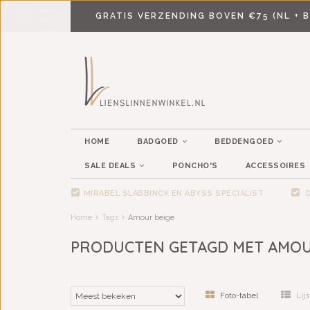
GRATIS VERZENDING BOVEN €75 (NL + B
HOME
BADGOED
BEDDENGOED
SALE DEALS
PONCHO'S
ACCESSOIRES
MIRABEL SLABBINCK EN ABYSS SPECIALIST
D
Home
Tags
Amour beige
PRODUCTEN GETAGD MET AMOU
Foto-tabel
Lijs