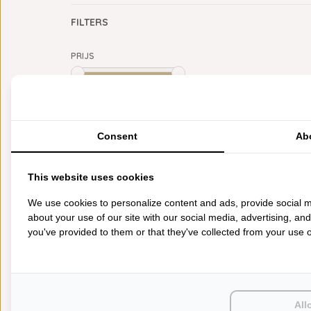
FILTERS
PRIJS
Min: €
0
Max: €
5
CATEGORIEËN
Consent
Ab
BADGOED
BEDDENGOED
This website uses cookies
KEUKENGOED
TAFELGOED
We use cookies to personalize content and ads, provide social m
PLAIDS
about your use of our site with our social media, advertising, an
HUISPARFUM
you've provided to them or that they've collected from your use of
SIERKUSSENS
CADEAUS
SALE DEALS
PONCHO'S
ACCESSOIRES
All