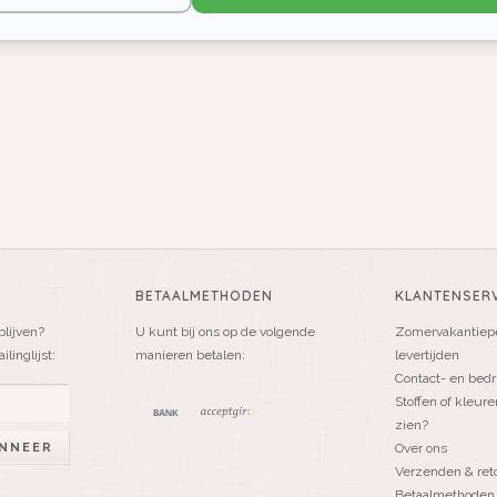
BETAALMETHODEN
KLANTENSERV
blijven?
U kunt bij ons op de volgende
Zomervakantiepe
linglijst:
manieren betalen:
levertijden
Contact- en bedr
Stoffen of kleure
zien?
NNEER
Over ons
Verzenden & ret
Betaalmethoden