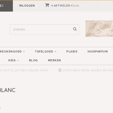
E)
INLOGGEN
0 ARTIKELEN
€0,00
KEUKENGOED
TAFELGOED
PLAIDS
HUISPARFUM
KIDS
BLOG
MERKEN
E WITTE LIETAER ONLINE SHOP
VOOR MAATWERK ADVIES EN P
BLANC
t