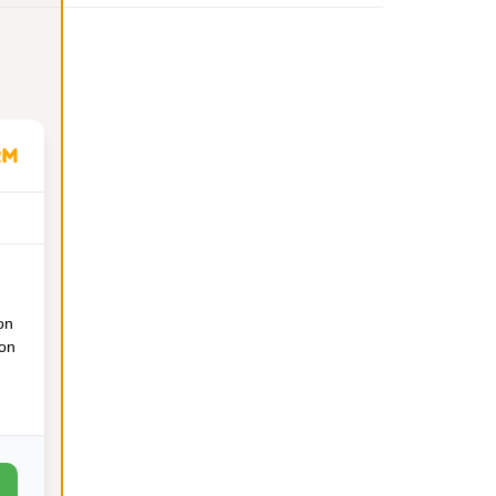
on
ion