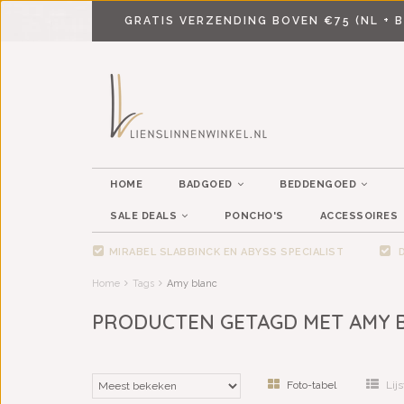
GRATIS VERZENDING BOVEN €75 (NL + B
HOME
BADGOED
BEDDENGOED
SALE DEALS
PONCHO'S
ACCESSOIRES
MIRABEL SLABBINCK EN ABYSS SPECIALIST
D
Home
Tags
Amy blanc
PRODUCTEN GETAGD MET AMY 
Foto-tabel
Lijs