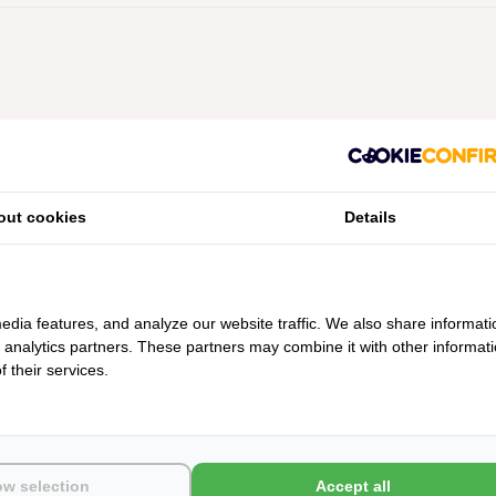
Geen producten gevonden!...
out cookies
Details
edia features, and analyze our website traffic. We also share informati
d analytics partners. These partners may combine it with other informat
 their services.
ow selection
Accept all