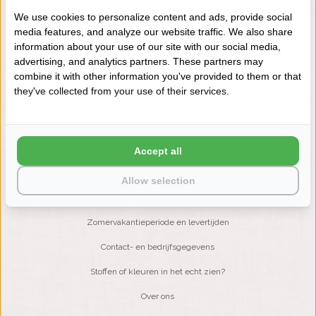
We use cookies to personalize content and ads, provide social
media features, and analyze our website traffic. We also share
NIEUWSBRIEF
information about your use of our site with our social media,
Wilt u op de hoogte blijven?
advertising, and analytics partners. These partners may
Word lid van onze mailinglijst:
combine it with other information you've provided to them or that
they've collected from your use of their services.
ABONNEER
Accept all
Allow selection
KLANTENSERVICE
Zomervakantieperiode en levertijden
Contact- en bedrijfsgegevens
Stoffen of kleuren in het echt zien?
Over ons