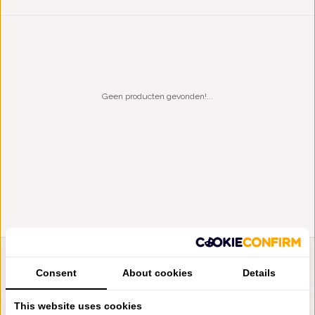
Geen producten gevonden!...
LIENSLINNENWINKEL.NL
Consent
About cookies
Details
VRAGEN? BEL DAN
+31 (0) 575 511817
This website uses cookies