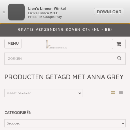
LiensLinnenwinkel.nl
Lien's Linnen Winkel
DOWNLOAD
DOWNLOAD
×
×
Lien's Linnen V.O.F.
Lien's Linnen V.O.F.
FREE - In Google Play
FREE - In Google Play
GRATIS VERZENDING BOVEN €75 (NL + BE)
MENU
PRODUCTEN GETAGD MET ANNA GREY
CATEGORIEËN