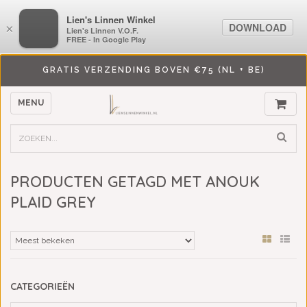
LiensLinnenwinkel.nl
Lien's Linnen Winkel
DOWNLOAD
DOWNLOAD
×
×
Lien's Linnen V.O.F.
Lien's Linnen V.O.F.
FREE - In Google Play
FREE - In Google Play
GRATIS VERZENDING BOVEN €75 (NL + BE)
MENU
PRODUCTEN GETAGD MET ANOUK
PLAID GREY
CATEGORIEËN