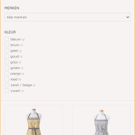
MERKEN
KLEUR
blauw
(9)
bruin
(2)
geel
(3)
goud
(1)
grijs
(2)
groen
(1)
oranje
(2)
rood
(6)
zand / beige
(1)
zwart
(2)