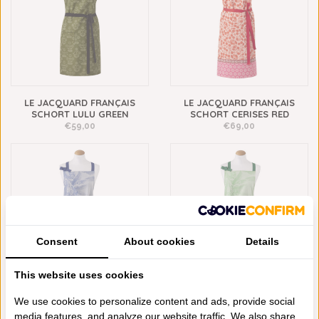
LE JACQUARD FRANÇAIS
LE JACQUARD FRANÇAIS
SCHORT LULU GREEN
SCHORT CERISES RED
€59,00
€69,00
Consent
About cookies
Details
This website uses cookies
LE JACQUARD FRANÇAIS
LE JACQUARD FRANÇAIS
We use cookies to personalize content and ads, provide social
SCHORT SINHARÂJA BLUE
SCHORT SINHARÂJA GREEN
media features, and analyze our website traffic. We also share