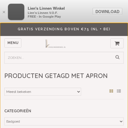
LiensLinnenwinkel.nl
Lien's Linnen Winkel
DOWNLOAD
DOWNLOAD
×
×
Lien's Linnen V.O.F.
Lien's Linnen V.O.F.
FREE - In Google Play
FREE - In Google Play
GRATIS VERZENDING BOVEN €75 (NL + BE)
MENU
PRODUCTEN GETAGD MET APRON
CATEGORIEËN