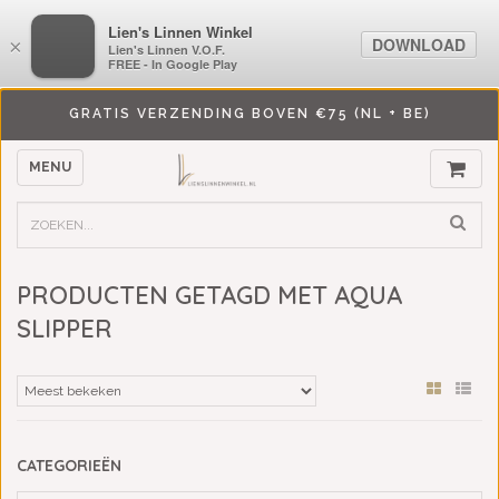
LiensLinnenwinkel.nl
Lien's Linnen Winkel
DOWNLOAD
DOWNLOAD
×
×
Lien's Linnen V.O.F.
Lien's Linnen V.O.F.
FREE - In Google Play
FREE - In Google Play
GRATIS VERZENDING BOVEN €75 (NL + BE)
MENU
PRODUCTEN GETAGD MET AQUA
SLIPPER
CATEGORIEËN