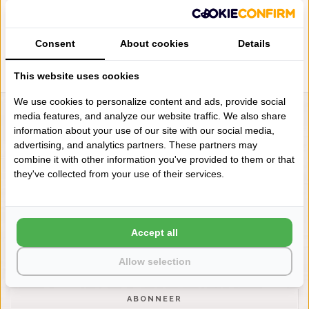
700 GRAM PER M²
GRAM PER M²
€70,00
€70,00
Consent
About cookies
Details
This website uses cookies
We use cookies to personalize content and ads, provide social
media features, and analyze our website traffic. We also share
LIENSLINNENWINKEL.NL
information about your use of our site with our social media,
VRAGEN? BEL DAN
advertising, and analytics partners. These partners may
+31 (0) 575 511817
combine it with other information you've provided to them or that
they've collected from your use of their services.
NIEUWSBRIEF
Wilt u op de hoogte blijven?
Accept all
Word lid van onze mailinglijst:
Allow selection
ABONNEER