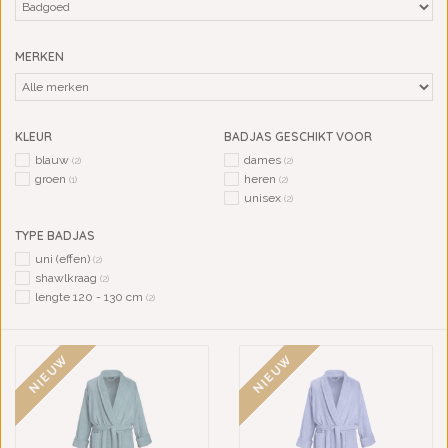
MERKEN
KLEUR
BADJAS GESCHIKT VOOR
blauw
dames
(2)
(2)
groen
heren
(1)
(2)
unisex
(2)
TYPE BADJAS
uni (effen)
(2)
shawlkraag
(2)
lengte 120 - 130 cm
(2)
NIEUW
NIEUW