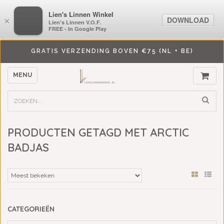
LiensLinnenwinkel.nl
Lien's Linnen Winkel
DOWNLOAD
DOWNLOAD
×
×
Lien's Linnen V.O.F.
Lien's Linnen V.O.F.
FREE - In Google Play
FREE - In Google Play
GRATIS VERZENDING BOVEN €75 (NL + BE)
MENU
PRODUCTEN GETAGD MET ARCTIC
BADJAS
CATEGORIEËN