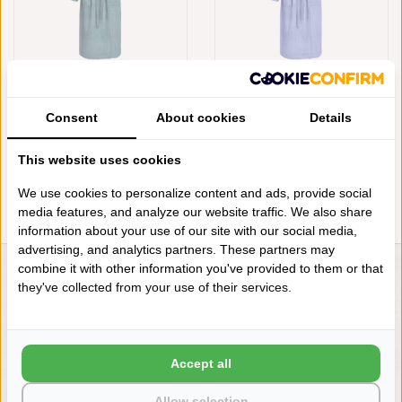
DE WITTE LIETAER ARCTIC
DE WITTE LIETAER SKY BLUE
BADJAS ETRUSK
BADJAS ETRUSK
Consent
About cookies
Details
€69,95
€69,95
This website uses cookies
We use cookies to personalize content and ads, provide social
media features, and analyze our website traffic. We also share
information about your use of our site with our social media,
advertising, and analytics partners. These partners may
combine it with other information you've provided to them or that
LIENSLINNENWINKEL.NL
they've collected from your use of their services.
VRAGEN? BEL DAN
+31 (0) 575 511817
Accept all
NIEUWSBRIEF
Allow selection