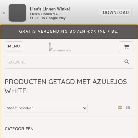
LiensLinnenwinkel.nl
Lien's Linnen Winkel
DOWNLOAD
DOWNLOAD
×
×
Lien's Linnen V.O.F.
Lien's Linnen V.O.F.
FREE - In Google Play
FREE - In Google Play
GRATIS VERZENDING BOVEN €75 (NL + BE)
MENU
PRODUCTEN GETAGD MET AZULEJOS
WHITE
CATEGORIEËN