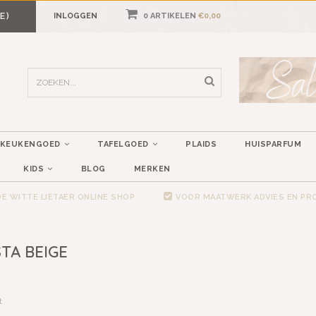
E)
INLOGGEN
0 ARTIKELEN
€0,00
KEUKENGOED
TAFELGOED
PLAIDS
HUISPARFUM
KIDS
BLOG
MERKEN
E WITTE LIETAER ONLINE SHOP
VOOR MAATWERK ADVIES EN P
TA BEIGE
t