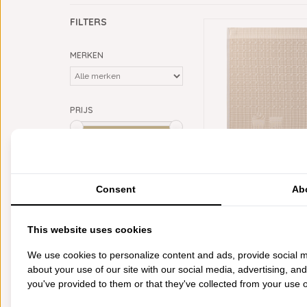
FILTERS
MERKEN
PRIJS
Min: €
0
Max: €
20
KLEUR
LE JACQUARD FRANÇA
bruin
Consent
(2)
Ab
KEUKENHANDDOEK B
zand / beige
(2)
BEIGE
€18,95
This website uses cookies
CATEGORIEËN
We use cookies to personalize content and ads, provide social m
BADGOED
about your use of our site with our social media, advertising, an
BEDDENGOED
you've provided to them or that they've collected from your use of
KEUKENGOED
TAFELGOED