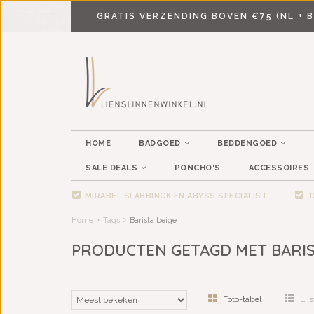
GRATIS VERZENDING BOVEN €75 (NL + B
HOME
BADGOED
BEDDENGOED
SALE DEALS
PONCHO'S
ACCESSOIRES
MIRABEL SLABBINCK EN ABYSS SPECIALIST
D
Home
Tags
Barista beige
PRODUCTEN GETAGD MET BARIS
Foto-tabel
Lijs