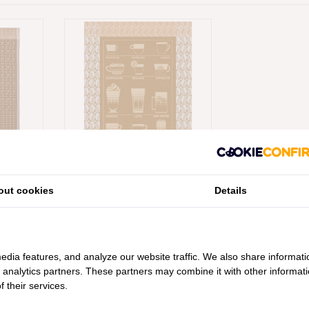
IS WAFEL
LE JACQUARD FRANÇAIS
out cookies
Details
ARISTA
THEEDOEK BARISTA BEIGE
€17,95
edia features, and analyze our website traffic. We also share informati
d analytics partners. These partners may combine it with other informat
 their services.