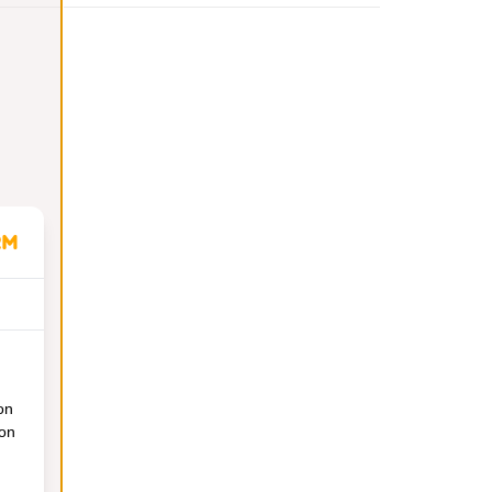
on
ion