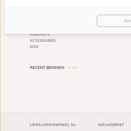
PLAIDS
HUISPARFUM
SIERKUSSENS
All
CADEAUS
SALE DEALS
PONCHO'S
ACCESSOIRES
KIDS
RECENT BEKEKEN
Wissen
LIENSLINNENWINKEL.NL
NIEUWSBRIEF