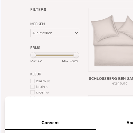
FILTERS
MERKEN
PRIJS
Min: €
0
Max: €
300
KLEUR
SCHLOSSBERG BEN SA
blauw
(2)
€290,00
bruin
(1)
groen
(1)
paars
(1)
roze
(1)
wit
(1)
zand / beige
(1)
Consent
Ab
BREEDTE DEKBED