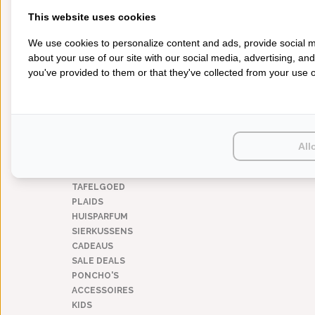
140 (1 persoons)
(6)
200 (2 persoons)
(6)
This website uses cookies
240 (lits-jumeaux)
(6)
260 (extra breed)
(6)
We use cookies to personalize content and ads, provide social m
about your use of our site with our social media, advertising, an
MATERIAAL
you've provided to them or that they've collected from your use of
SCHLOSSBERG BEN IN
tencel
(6)
€290,00
CATEGORIEËN
BADGOED
All
BEDDENGOED
KEUKENGOED
TAFELGOED
PLAIDS
HUISPARFUM
SIERKUSSENS
CADEAUS
SALE DEALS
PONCHO'S
ACCESSOIRES
KIDS