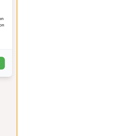
on
ion