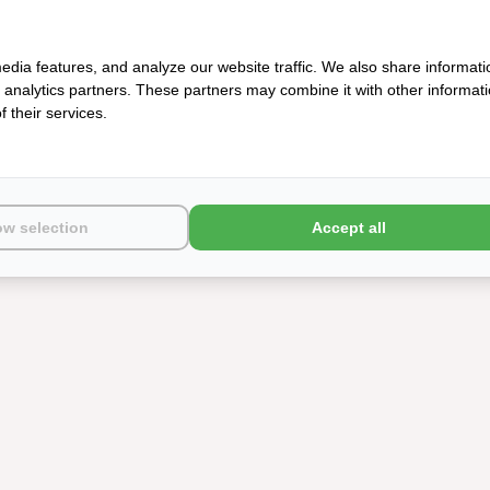
edia features, and analyze our website traffic. We also share informati
d analytics partners. These partners may combine it with other informat
 their services.
K 300TC
SCHLOSSBERG BEN MAUVE
300TC
€290,00
ow selection
Accept all