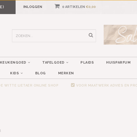
E)
INLOGGEN
0 ARTIKELEN
€0,00
KEUKENGOED
TAFELGOED
PLAIDS
HUISPARFUM
KIDS
BLOG
MERKEN
E WITTE LIETAER ONLINE SHOP
VOOR MAATWERK ADVIES EN P
t