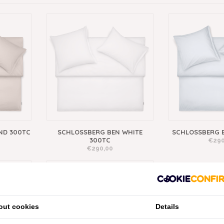
ND 300TC
SCHLOSSBERG BEN WHITE
SCHLOSSBERG B
300TC
€290
€290,00
out cookies
Details