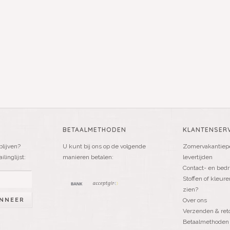
BETAALMETHODEN
KLANTENSERV
blijven?
U kunt bij ons op de volgende
Zomervakantiepe
linglijst:
manieren betalen:
levertijden
Contact- en bedr
Stoffen of kleure
zien?
NNEER
Over ons
Verzenden & ret
Betaalmethoden