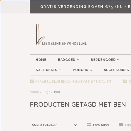
GRATIS VERZENDING BOVEN €75 (NL + B
HOME
BADGOED
BEDDENGOED
SALE DEALS
PONCHO'S
ACCESSOIRES
MIRABEL SLABBINCK EN ABYSS SPECIALIST
D
Home
Tags
ben
PRODUCTEN GETAGD MET BEN
Foto-tabel
Lijs